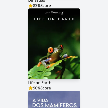
Dinastias
83
%
Score
Life on Earth
90
%
Score