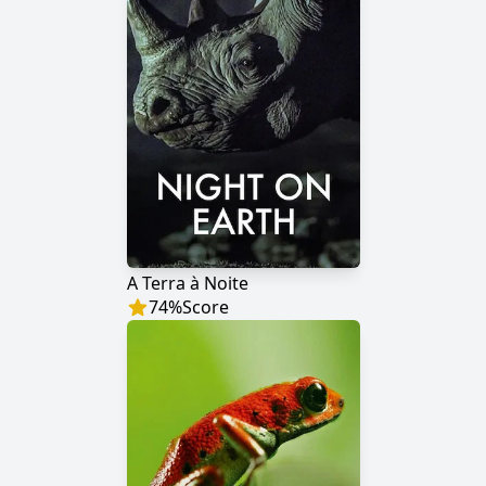
A Terra à Noite
74
%
Score