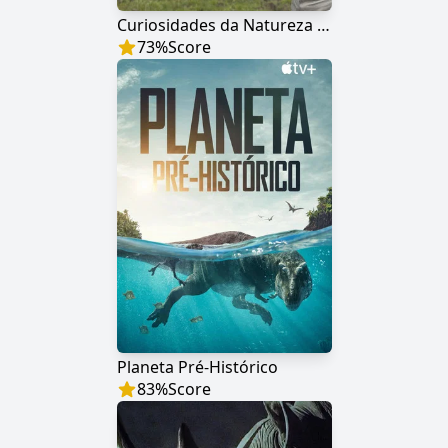
Curiosidades da Natureza com David Attenborough
73
%
Score
Planeta Pré-Histórico
83
%
Score