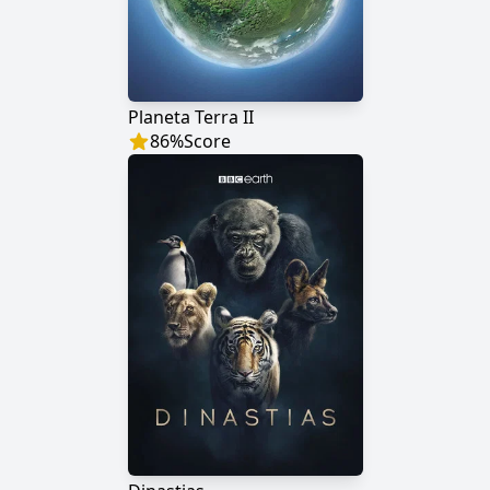
Planeta Terra II
86
%
Score