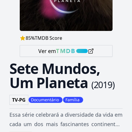
85
%
TMDB Score
Ver em
Sete Mundos,
Um Planeta
(
2019
)
TV-PG
Documentário
Família
Essa série celebrará a diversidade da vida em
cada um dos mais fascinantes continentes.