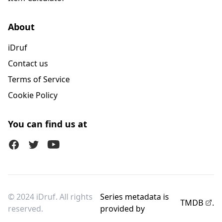
About
iDruf
Contact us
Terms of Service
Cookie Policy
You can find us at
Facebook
Twitter (X)
Youtube
© 2024 iDruf. All rights
Series metadata is
TMDB
.
reserved.
provided by