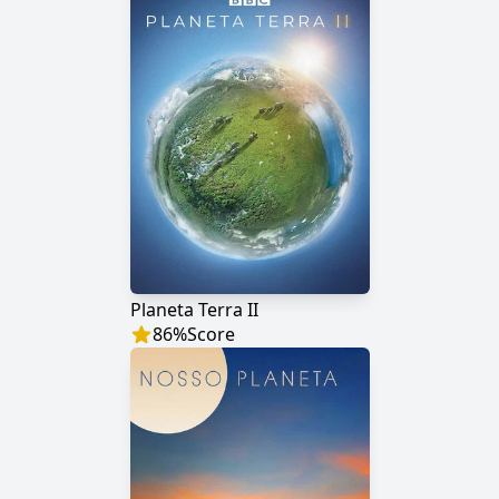
Planeta Terra II
86
%
Score