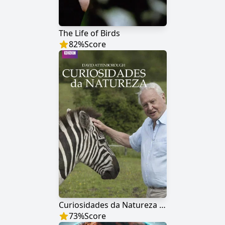
The Life of Birds
82
%
Score
Curiosidades da Natureza com David Attenborough
73
%
Score