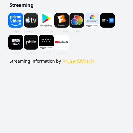
Streaming
utilizam para sobreviver.
Streaming information by