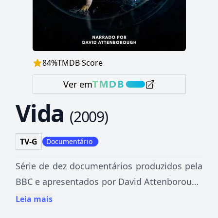
84
%
TMDB Score
Ver em
Vida
(
2009
)
TV-G
Documentário
Série de dez documentários produzidos pela
BBC e apresentados por David Attenborough
sobre os extraordinários padrões do
Leia mais
comportamento animal e os meios que eles