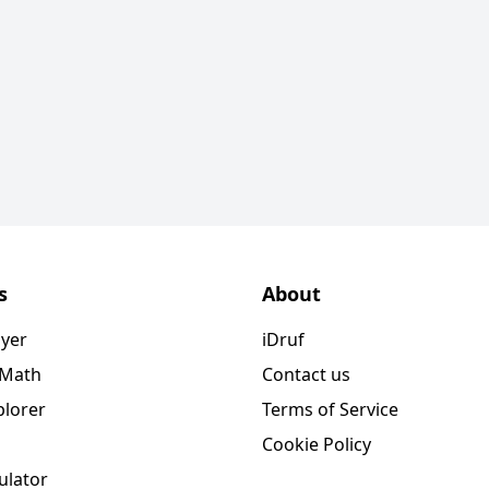
s
About
ayer
iDruf
 Math
Contact us
plorer
Terms of Service
Cookie Policy
ulator