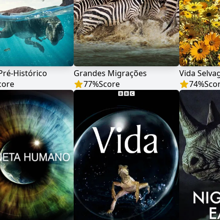
Pré-Histórico
Grandes Migrações
Vida Selv
core
77
%
Score
74
%
Sco