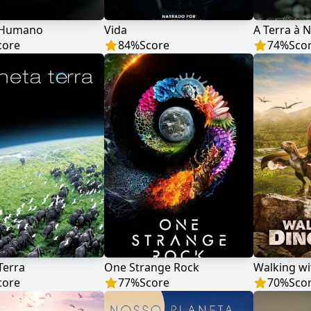
 Humano
Vida
A Terra à N
core
84
%
Score
74
%
Sco
Terra
One Strange Rock
Walking wi
core
77
%
Score
70
%
Sco