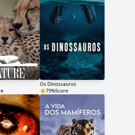
Os Dinossauros
re
79
%
Score