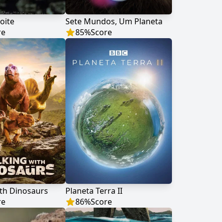
oite
Sete Mundos, Um Planeta
re
85
%
Score
th Dinosaurs
Planeta Terra II
re
86
%
Score