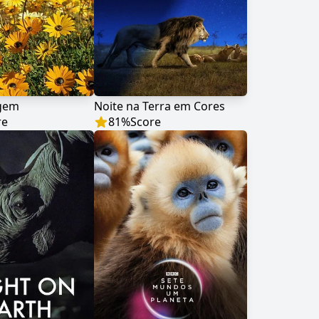
agem
Noite na Terra em Cores
re
81
%
Score