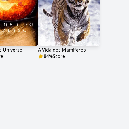
o Universo
A Vida dos Mamíferos
re
84
%
Score