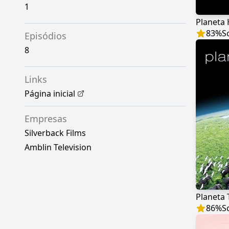
1
Planeta
83
%
S
Episódios
8
Links
Página inicial
Empresas
Silverback Films
Amblin Television
Planeta 
86
%
S