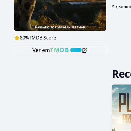
Streaming
80
%
TMDB Score
Ver em
Re