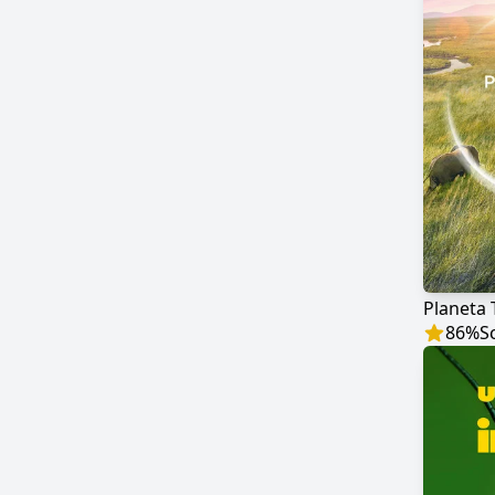
Planeta T
86
%
S