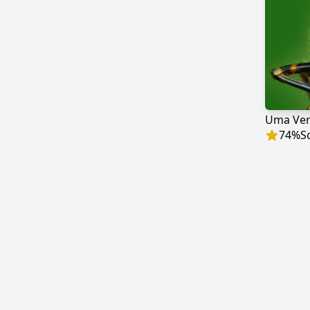
74
%
S