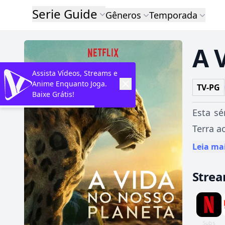
Serie Guide
Gêneros
Temporada
A 
Assista Vídeos, Streams e
Anime Enquanto Joga.
TV-PG
Baixe Grátis!
Esta sé
Terra a
Leia ma
Stre