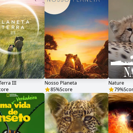
erra III
Nosso Planeta
Nature
core
85
%
Score
79
%
Sco