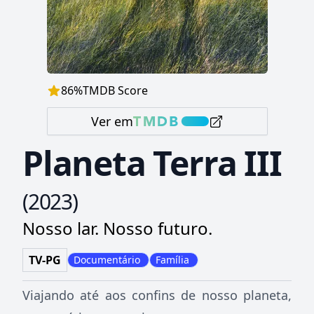
86
%
TMDB Score
Ver em
Planeta Terra III
(
2023
)
Nosso lar. Nosso futuro.
TV-PG
Documentário
Família
Viajando até aos confins de nosso planeta,