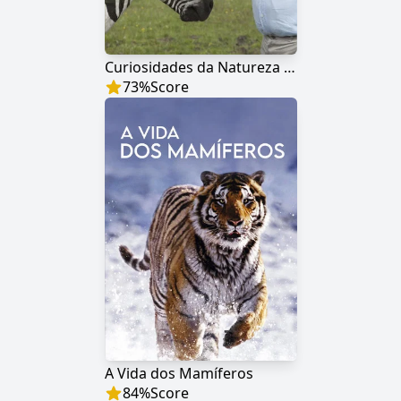
Curiosidades da Natureza com David Attenborough
73
%
Score
A Vida dos Mamíferos
84
%
Score