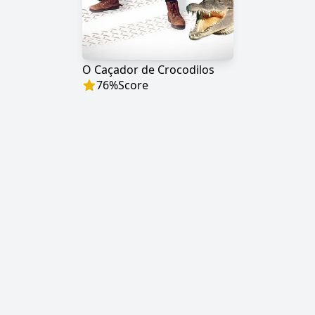
O Caçador de Crocodilos
76
%
Score