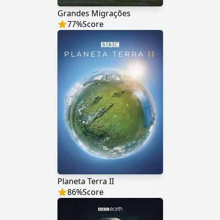
Grandes Migrações
77
%
Score
Planeta Terra II
86
%
Score