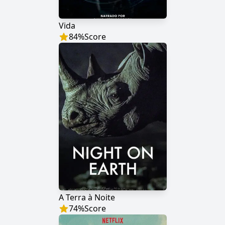
Vida
84
%
Score
A Terra à Noite
74
%
Score