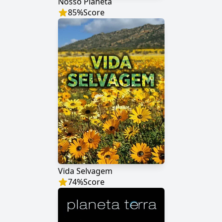
Nosso Planeta
85
%
Score
Vida Selvagem
74
%
Score