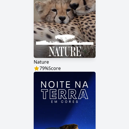
Nature
79
%
Score