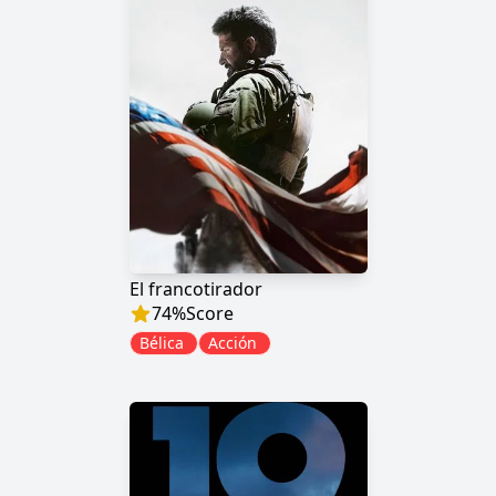
El francotirador
74
%
Score
Bélica
Acción