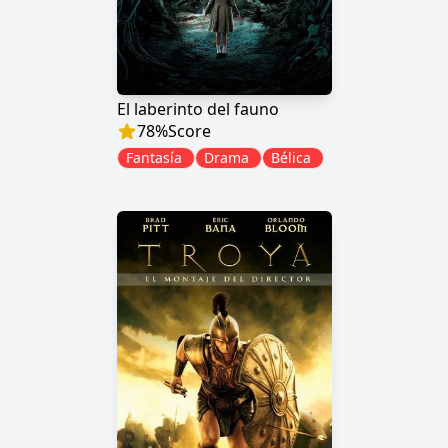
El laberinto del fauno
78
%
Score
Fantasía
Drama
Bélica