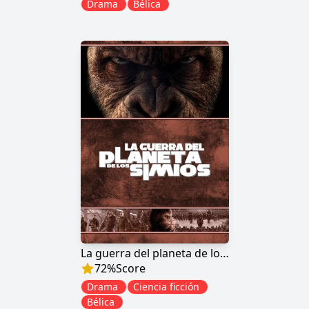
Drama
Bélica
La guerra del planeta de los simios
72
%
Score
Drama
Ciencia ficción
Bélica