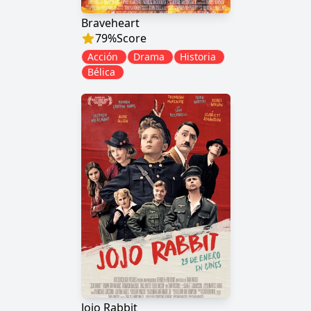
Braveheart
79
%
Score
Acción
Drama
Historia
Bélica
Jojo Rabbit