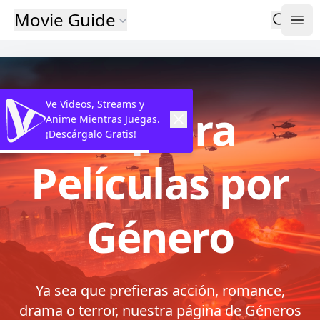
Movie Guide
Ve Videos, Streams y
Explora
Anime Mientras Juegas.
¡Descárgalo Gratis!
Películas por
Género
Ya sea que prefieras acción, romance,
drama o terror, nuestra página de Géneros