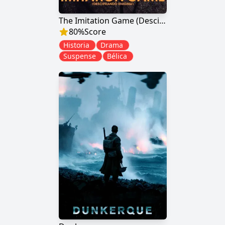
The Imitation Game (Descifrando Enigma)
80
%
Score
Historia
Drama
Suspense
Bélica