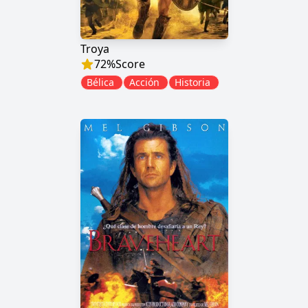
Troya
72
%
Score
Bélica
Acción
Historia