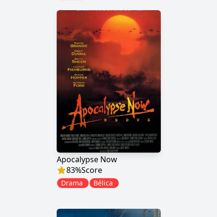
Apocalypse Now
83
%
Score
Drama
Bélica