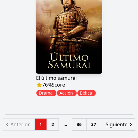
El último samurái
76
%
Score
Drama
Acción
Bélica
Anterior
Siguiente
1
2
...
36
37