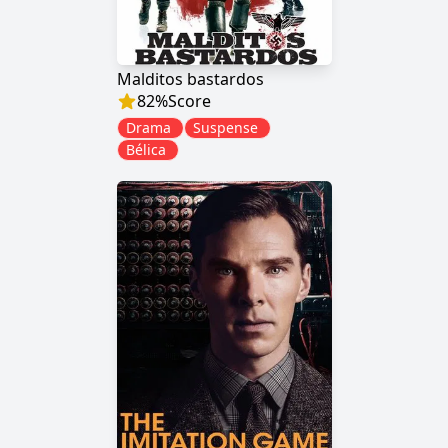
Malditos bastardos
82
%
Score
Drama
Suspense
Bélica