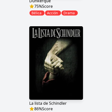
Dunkerque
75
%
Score
Bélica
Acción
Drama
La lista de Schindler
86
%
Score