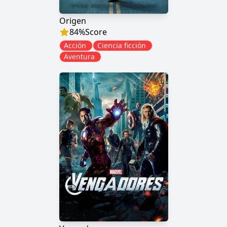
Origen
84
%
Score
Acción
Ciencia ficción
Aventura