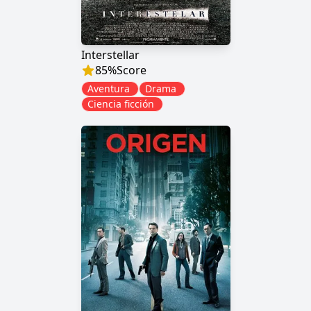
Interstellar
85
%
Score
Aventura
Drama
Ciencia ficción