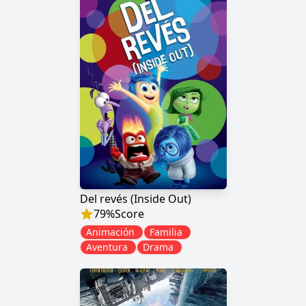
Del revés (Inside Out)
79
%
Score
Animación
Familia
Aventura
Drama