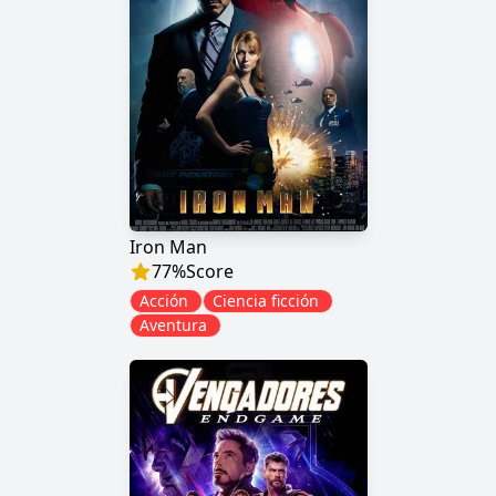
Iron Man
77
%
Score
Acción
Ciencia ficción
Aventura