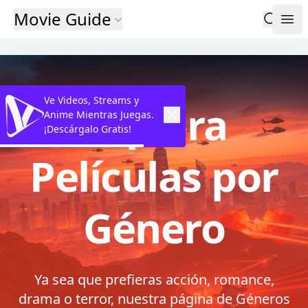
Movie Guide
Ve Videos, Streams y
Explora
Anime Mientras Juegas.
¡Descárgalo Gratis!
Películas por
Género
Ya sea que prefieras acción, romance,
drama o terror, nuestra página de Géneros