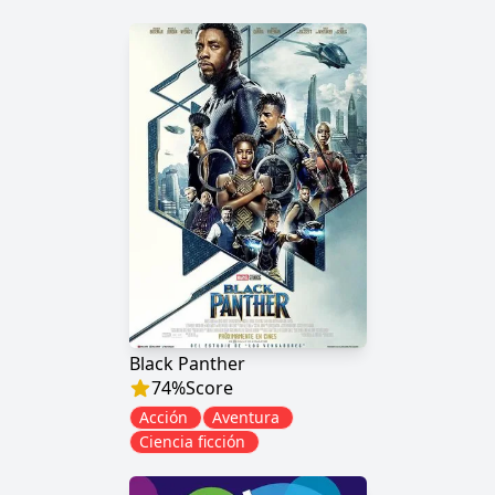
Black Panther
74
%
Score
Acción
Aventura
Ciencia ficción