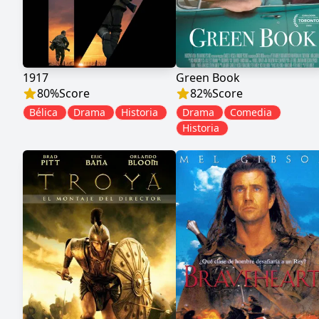
1917
Green Book
80
%
Score
82
%
Score
Bélica
Drama
Historia
Drama
Comedia
Historia