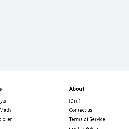
s
About
ayer
iDruf
 Math
Contact us
plorer
Terms of Service
Cookie Policy