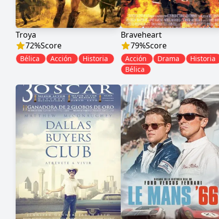
Troya
Braveheart
72
%
Score
79
%
Score
Bélica
Acción
Historia
Acción
Drama
Historia
Bélica