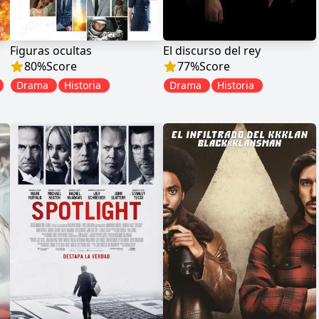
Figuras ocultas
El discurso del rey
80
%
Score
77
%
Score
Drama
Historia
Drama
Historia