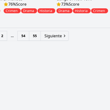
76
%
Score
73
%
Score
Crimen
Drama
Historia
Drama
Historia
Crimen
Siguiente
2
...
54
55