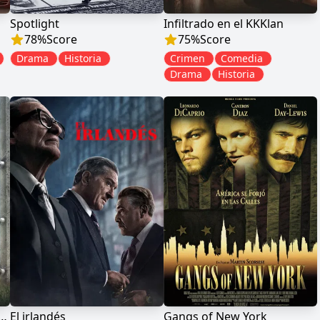
Spotlight
Infiltrado en el KKKlan
78
%
Score
75
%
Score
Drama
Historia
Crimen
Comedia
Drama
Historia
o con el pijama de rayas
El irlandés
Gangs of New York