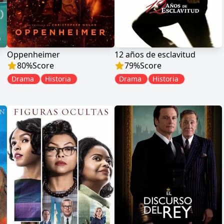
Oppenheimer
12 años de esclavitud
80
%
Score
79
%
Score
Drama
Historia
Drama
Historia