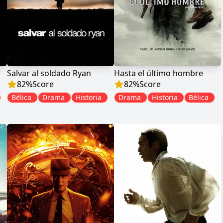
Salvar al soldado Ryan
Hasta el último hombre
82
%
Score
82
%
Score
Bélica
Drama
Historia
Drama
Historia
Bélica