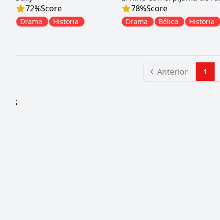
72
%
Score
78
%
Score
Drama
Historia
Drama
Bélica
Historia
Anterior
1
;