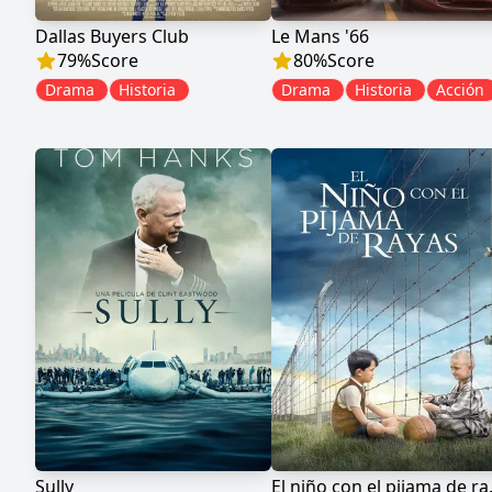
Dallas Buyers Club
Le Mans '66
79
%
Score
80
%
Score
Drama
Historia
Drama
Historia
Acción
Sully
El niñ