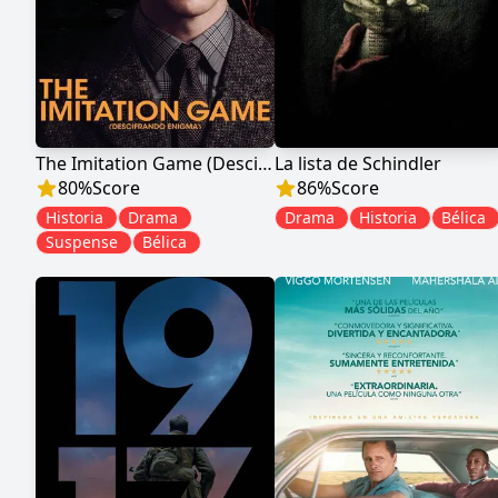
The Imitation Game (Descifrando Enigma)
La lista de Schindler
80
%
Score
86
%
Score
Historia
Drama
Drama
Historia
Bélica
Suspense
Bélica