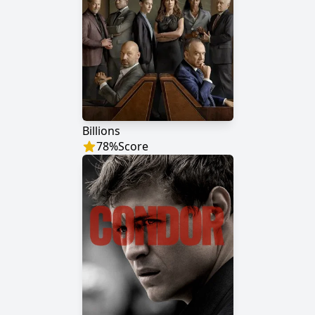
Billions
78
%
Score