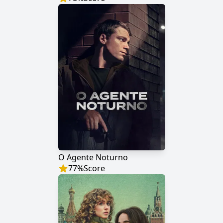
O Agente Noturno
77
%
Score