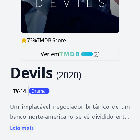
73
%
TMDB Score
Ver em
Devils
(
2020
)
TV-14
Drama
Um implacável negociador britânico de um
banco norte-americano se vê dividido entre
lutar contra seu mentor no mundo das
Leia mais
finanças ou se juntar a ele.