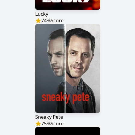
Lucky
74
%
Score
Sneaky Pete
75
%
Score