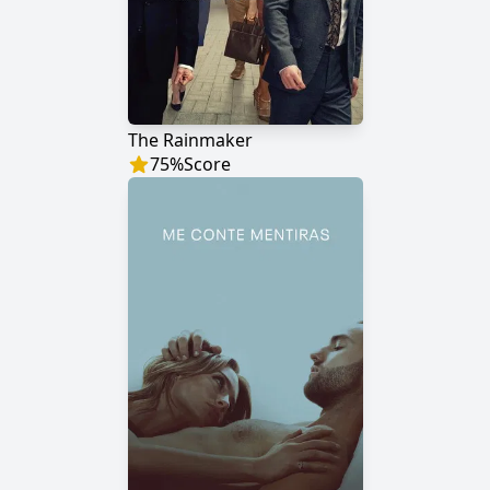
The Rainmaker
75
%
Score