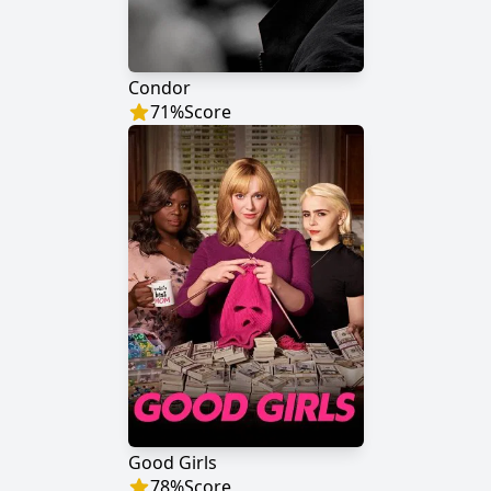
Condor
71
%
Score
Good Girls
78
%
Score