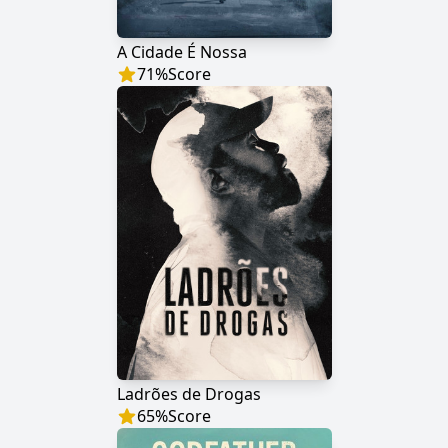
A Cidade É Nossa
71
%
Score
Ladrões de Drogas
65
%
Score