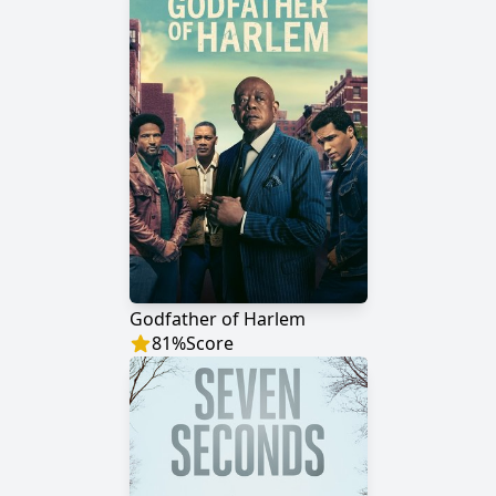
Godfather of Harlem
81
%
Score