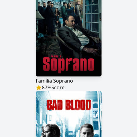
Família Soprano
87
%
Score