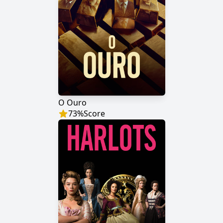
O Ouro
73
%
Score