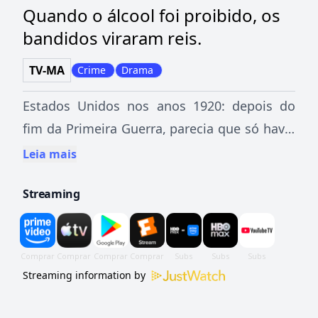
Quando o álcool foi proibido, os
bandidos viraram reis.
TV-MA
Crime
Drama
Estados Unidos nos anos 1920: depois do
fim da Primeira Guerra, parecia que só havia
bons tempos pela frente, com a economia
Leia mais
em alta, o avanço de novas tecnologias e a
Streaming
efervescência das operações ilegais que
satisfaziam os desejos de todas as classes
sociais, principalmente quando se tratava de
contrabando de bebidas em tempos de Lei
Streaming information by
Seca. Nesse contexto, acompanhamos a
trajetória de Enoch "Nucky" Thompson, o