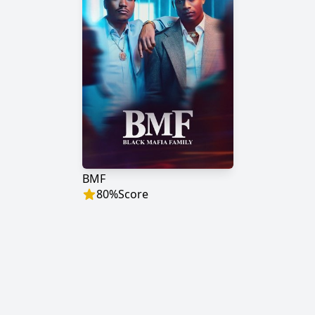
BMF
80
%
Score