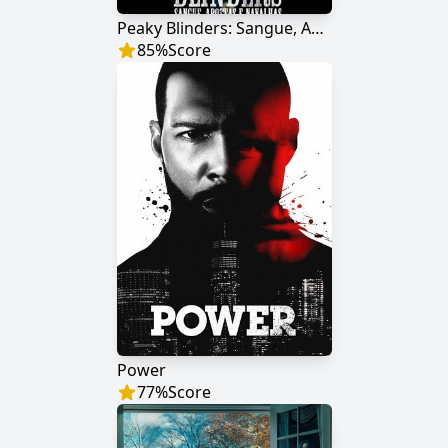
Peaky Blinders: Sangue, Apostas e Navalhas
85
%
Score
Power
77
%
Score