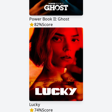
Power Book II: Ghost
82
%
Score
Lucky
74
%
Score