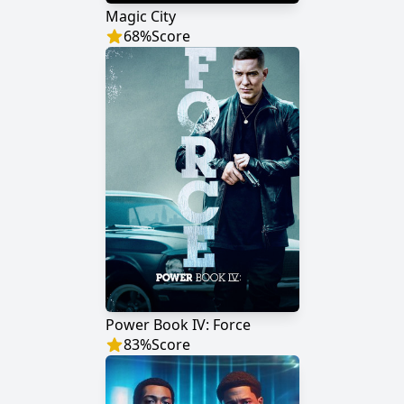
Magic City
68
%
Score
Power Book IV: Force
83
%
Score