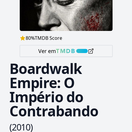
80
%
TMDB Score
Ver em
Boardwalk
Empire: O
Império do
Contrabando
(
2010
)