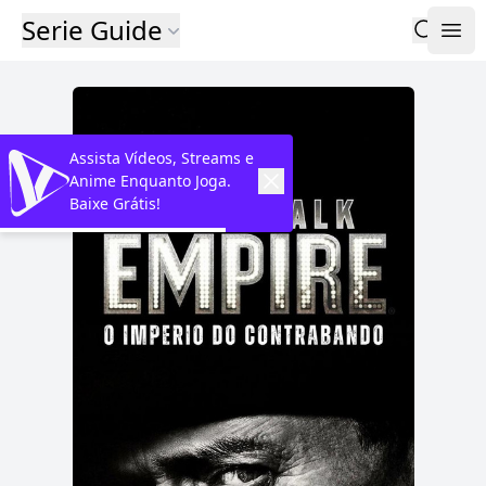
Serie Guide
Assista Vídeos, Streams e
Anime Enquanto Joga.
Baixe Grátis!