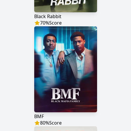
Black Rabbit
70
%
Score
BMF
80
%
Score