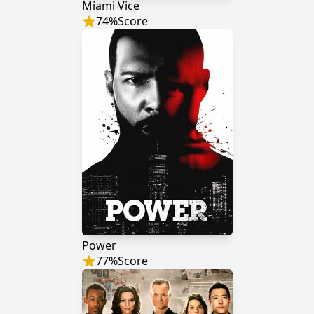
Miami Vice
74
%
Score
Power
77
%
Score