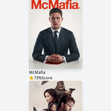
McMafia
73
%
Score