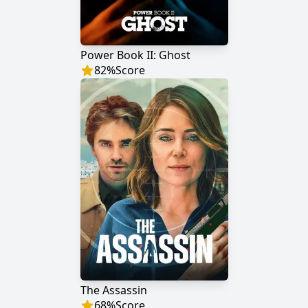
Power Book II: Ghost
82
%
Score
The Assassin
68
%
Score