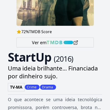
72
%
TMDB Score
Ver em
StartUp
(
2016
)
Uma ideia brilhante... Financiada
por dinheiro sujo.
TV-MA
Crime
Drama
O que acontece se uma ideia tecnológica
promissora, porém controversa, brota nas