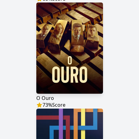
O Ouro
73
%
Score