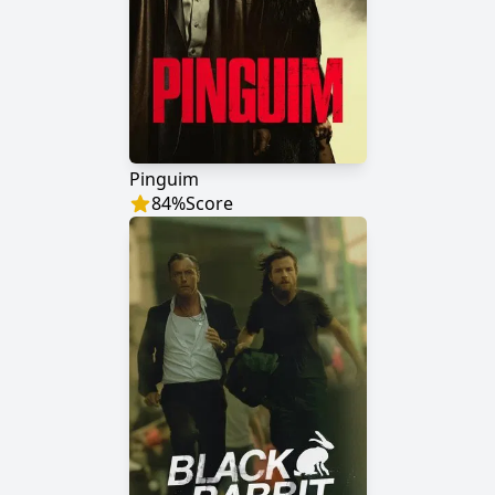
Pinguim
84
%
Score