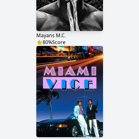
Mayans M.C.
80
%
Score