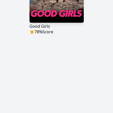
Good Girls
78
%
Score