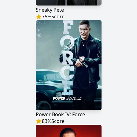
Sneaky Pete
75
%
Score
Power Book IV: Force
83
%
Score