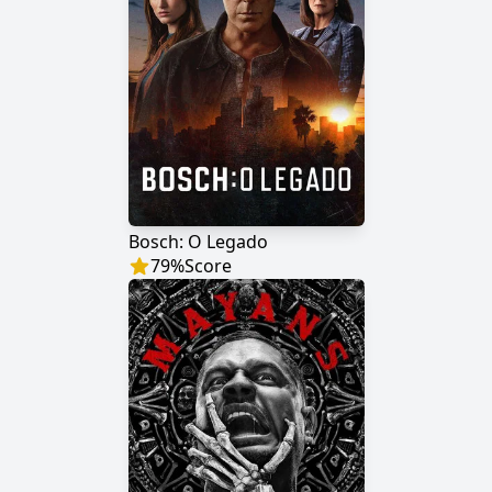
Bosch: O Legado
79
%
Score