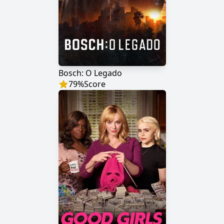
Bosch: O Legado
79
%
Score