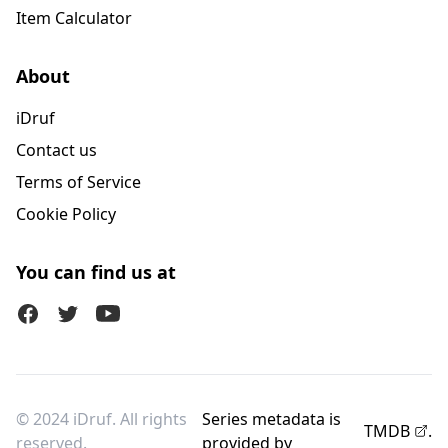
Item Calculator
About
iDruf
Contact us
Terms of Service
Cookie Policy
You can find us at
Facebook
Twitter (X)
Youtube
© 2024 iDruf. All rights
Series metadata is
TMDB
.
reserved.
provided by