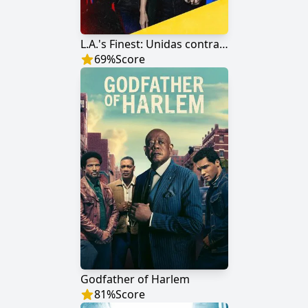
L.A.'s Finest: Unidas contra o Crime
69
%
Score
Godfather of Harlem
81
%
Score