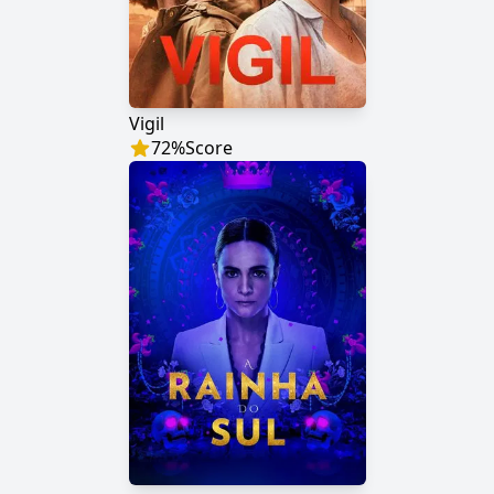
Vigil
72
%
Score