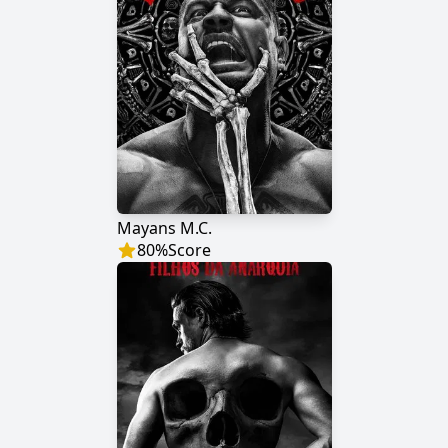
Mayans M.C.
80
%
Score