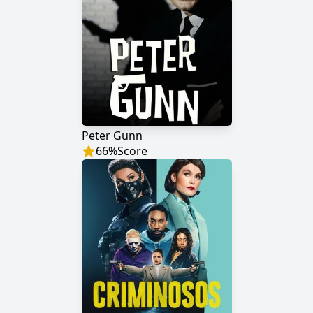
Peter Gunn
66
%
Score