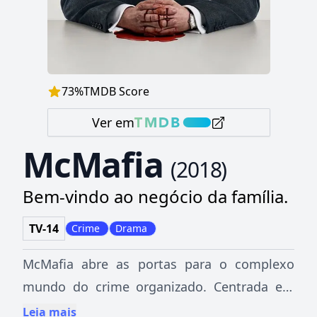
73
%
TMDB Score
Ver em
McMafia
(
2018
)
Bem-vindo ao negócio da família.
TV-14
Crime
Drama
McMafia abre as portas para o complexo
mundo do crime organizado. Centrada em
uma família russa exilada em Londres, a
Leia mais