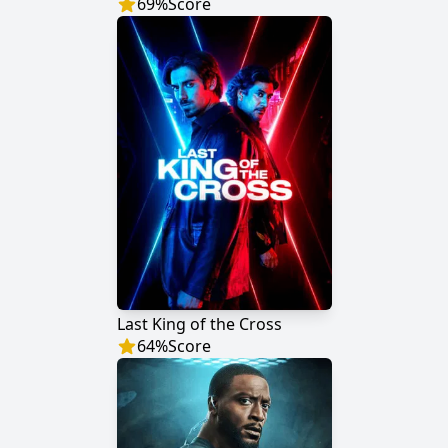
69
%
Score
Last King of the Cross
64
%
Score