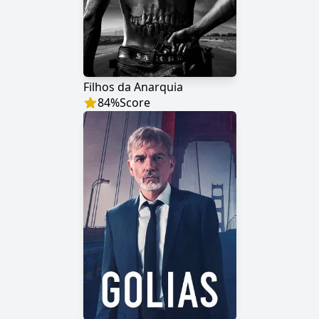
Filhos da Anarquia
84
%
Score