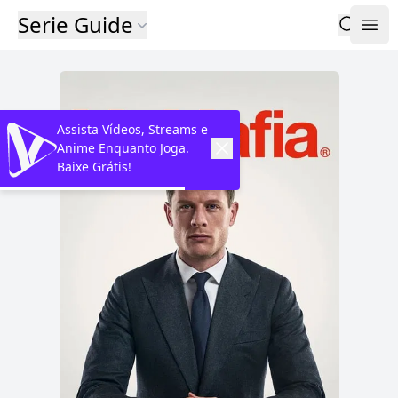
Serie Guide
Assista Vídeos, Streams e
Anime Enquanto Joga.
Baixe Grátis!