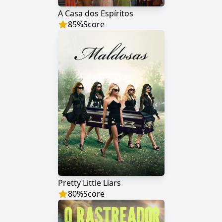
A Casa dos Espíritos
85
%
Score
Pretty Little Liars
80
%
Score