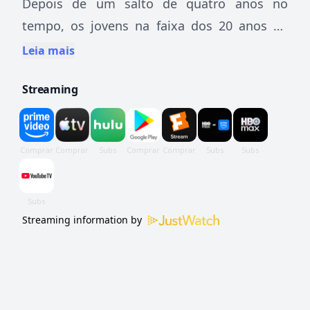
Depois de um salto de quatro anos no
tempo, os jovens na faixa dos 20 anos de
Tree Hill se deparam com mais perguntas do
Leia mais
que respostas enquanto tentam manter
Streaming
seus sonhos vivos e suas amizades intactas.
Juntos, esses jovens continuam a
compartilhar experiências enquanto lutam
para definir como serão suas vidas.
Streaming information by