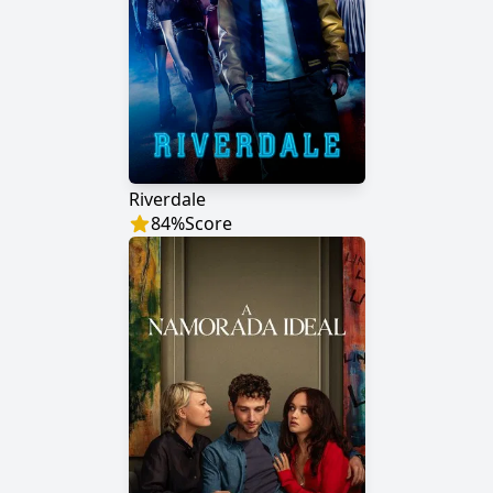
Riverdale
84
%
Score