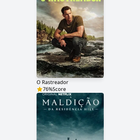
O Rastreador
76
%
Score