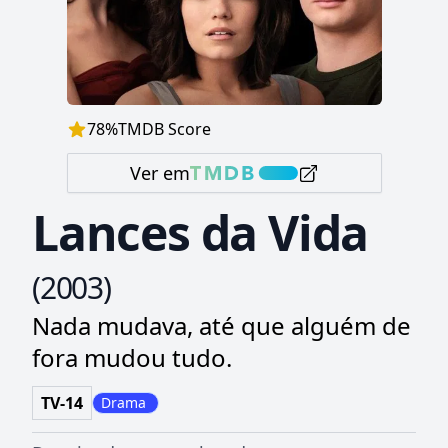
78
%
TMDB Score
Ver em
Lances da Vida
(
2003
)
Nada mudava, até que alguém de
fora mudou tudo.
TV-14
Drama