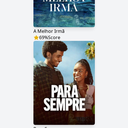
A Melhor Irmã
69
%
Score