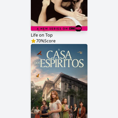
Life on Top
70
%
Score