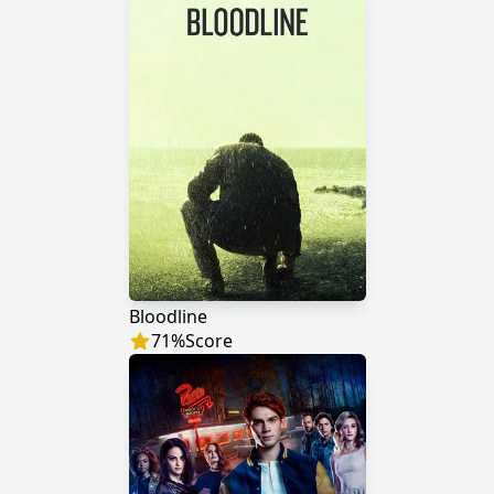
Bloodline
71
%
Score