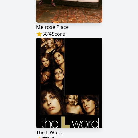
Melrose Place
58
%
Score
The L Word