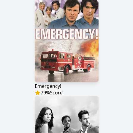
Emergency!
79
%
Score