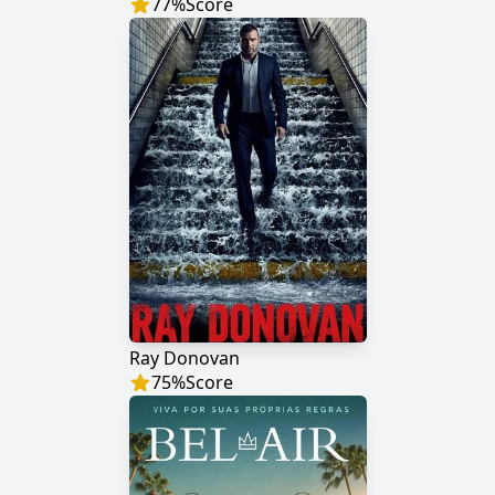
77
%
Score
Ray Donovan
75
%
Score