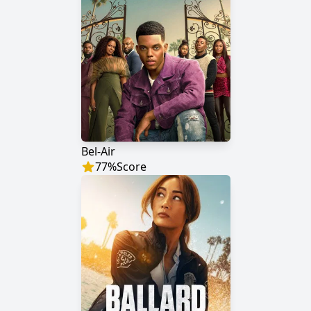
Bel-Air
77
%
Score