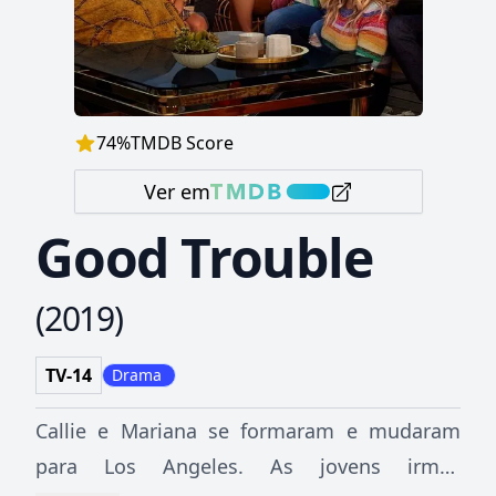
74
%
TMDB Score
Ver em
Good Trouble
(
2019
)
TV-14
Drama
Callie e Mariana se formaram e mudaram
para Los Angeles. As jovens irmãs