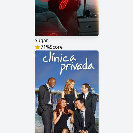
Sugar
71
%
Score