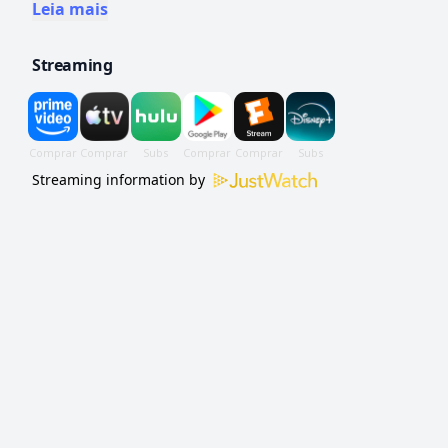
descobrem o amor, o sexo e os
Leia mais
relacionamentos complicados de uma
Streaming
cidade nova.
Streaming information by