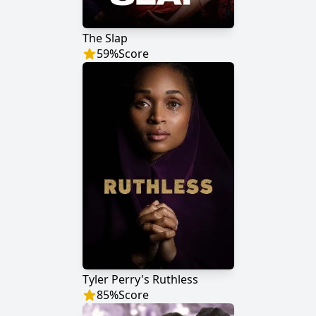
The Slap
59
%
Score
Tyler Perry's Ruthless
85
%
Score