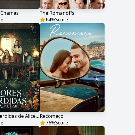
 Chamas
The Romanoffs
re
64
%
Score
As Flores Perdidas de Alice Hart
Recomeço
re
76
%
Score