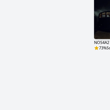
NOS4A2
73
%
S