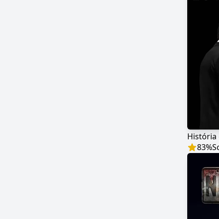
83
%
S