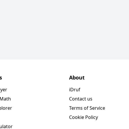
s
About
ayer
iDruf
 Math
Contact us
plorer
Terms of Service
Cookie Policy
ulator