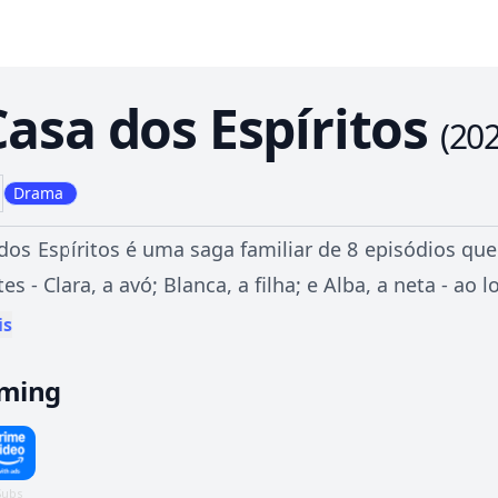
Casa dos Espíritos
(
20
Drama
dos Espíritos é uma saga familiar de 8 episódios qu
ntes - Clara, a avó; Blanca, a filha; e Alba, a neta -
e conservador forjado por desastres, conflito de cla
is
aming