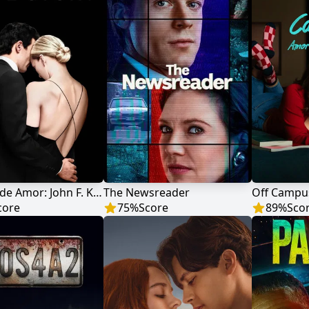
História de Amor: John F. Kennedy Jr. e Carolyn Bessette
The Newsreader
core
75
%
Score
89
%
Sco