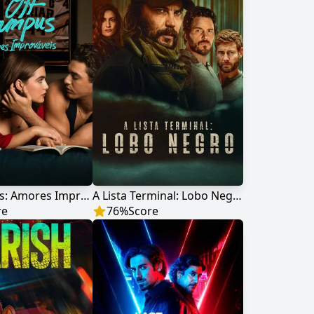
Off Campus: Amores Improváveis
A Lista Terminal: Lobo Negro
re
76
%
Score