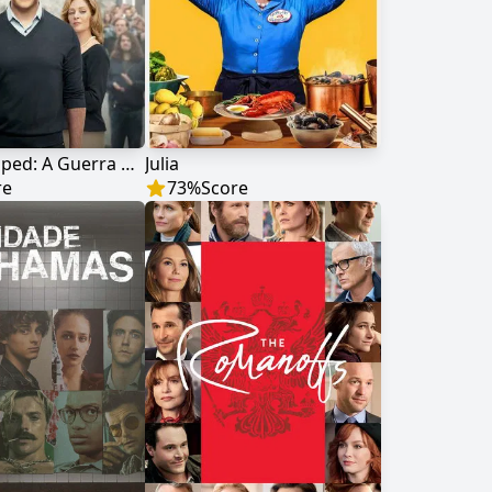
Super Pumped: A Guerra Pela Uber
Julia
re
73
%
Score