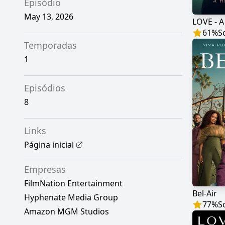
Episódio
May 13, 2026
LOVE - A
61
%
S
Temporadas
1
Episódios
8
Links
Página inicial
Empresas
FilmNation Entertainment
Bel-Air
Hyphenate Media Group
77
%
S
Amazon MGM Studios