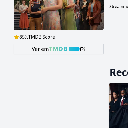
Streaming
85
%
TMDB Score
Ver em
Re