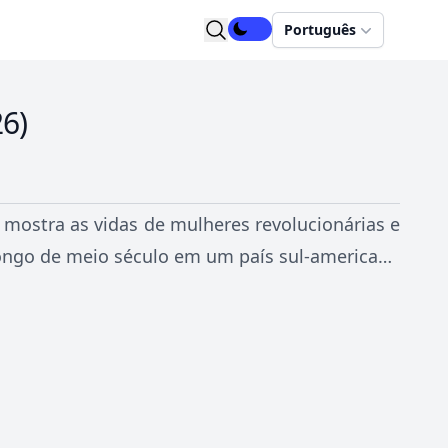
Português
26
)
e mostra as vidas de mulheres revolucionárias e
 ao longo de meio século em um país sul-americano
sses e magia.