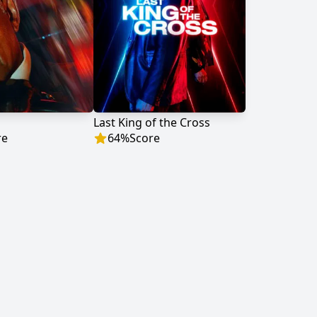
Last King of the Cross
re
64
%
Score