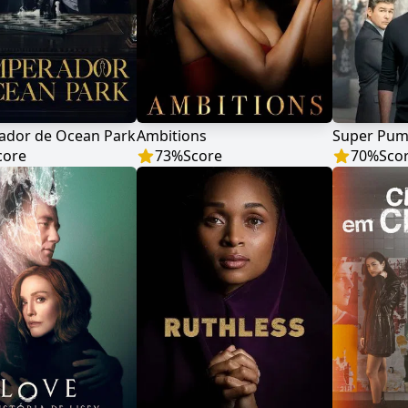
ador de Ocean Park
Ambitions
core
73
%
Score
70
%
Sco