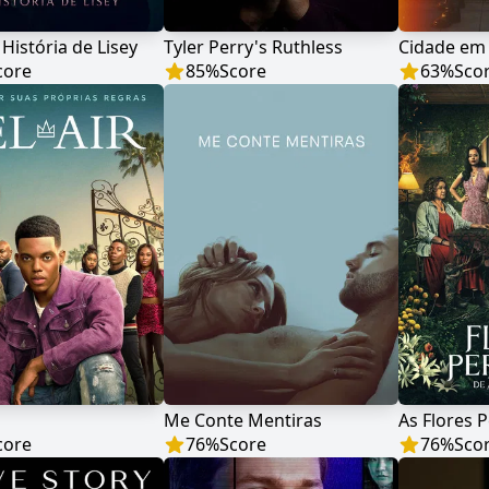
 História de Lisey
Tyler Perry's Ruthless
Cidade em
core
85
%
Score
63
%
Sco
Me Conte Mentiras
core
76
%
Score
76
%
Sco