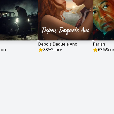
Depois Daquele Ano
Parish
core
83
%
Score
63
%
Sco