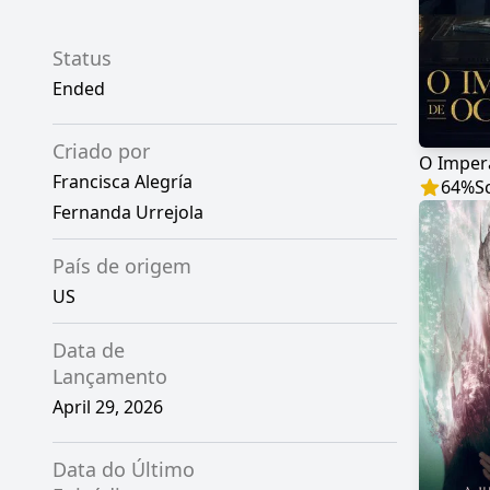
Status
Ended
Criado por
O Imper
Francisca Alegría
64
%
S
Fernanda Urrejola
País de origem
US
Data de
Lançamento
April 29, 2026
Data do Último