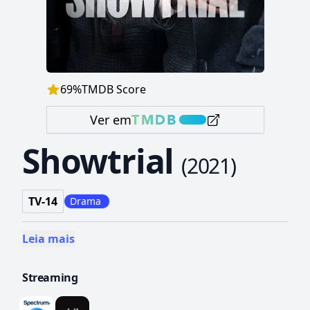
69
%
TMDB Score
Ver em
Showtrial
(
2021
)
TV-14
Drama
Leia mais
Streaming