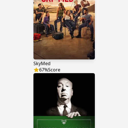
SkyMed
67
%
Score