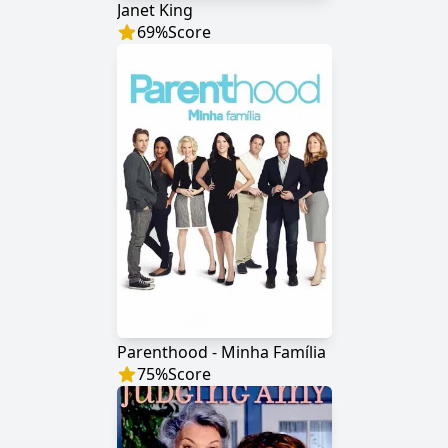
Janet King
69
%
Score
Parenthood - Minha Família
75
%
Score