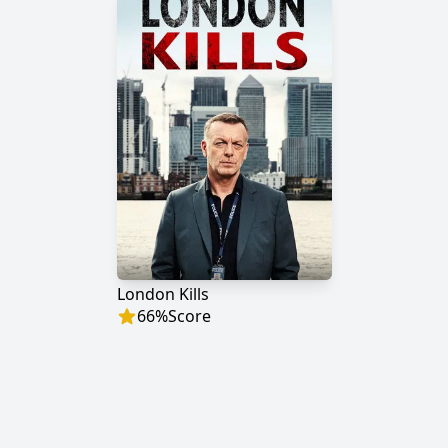
London Kills
66
%
Score