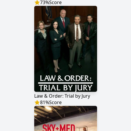
73
%
Score
Law & Order: Trial by Jury
81
%
Score