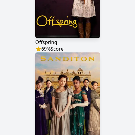
Offspring
69
%
Score