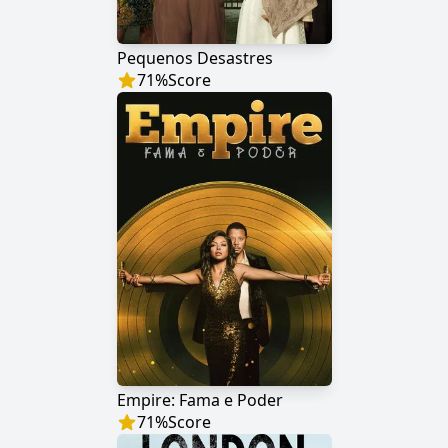
Pequenos Desastres
71
%
Score
Empire: Fama e Poder
71
%
Score