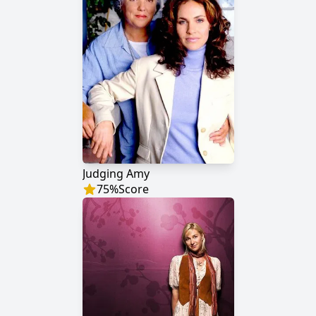
Judging Amy
75
%
Score