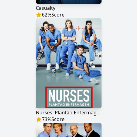
Casualty
62
%
Score
Nurses: Plantão Enfermagem
73
%
Score