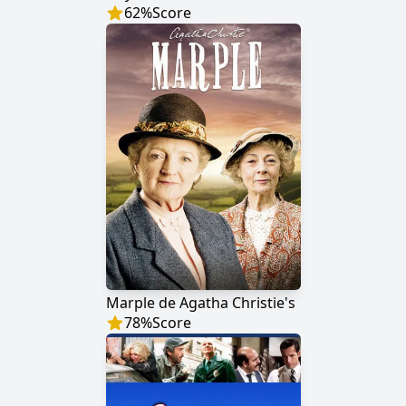
62
%
Score
Marple de Agatha Christie's
78
%
Score