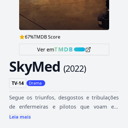
67
%
TMDB Score
Ver em
SkyMed
(
2022
)
TV-14
Drama
Segue os triunfos, desgostos e tribulações
de enfermeiras e pilotos que voam em
ambulâncias aéreas no remoto norte do
Leia mais
Canadá, combinando jornadas intensas de