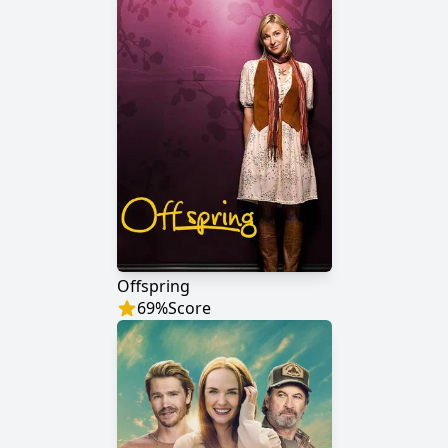
Offspring
69
%
Score