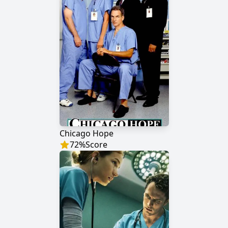
Chicago Hope
72
%
Score