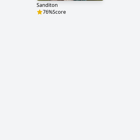
Sanditon
76
%
Score