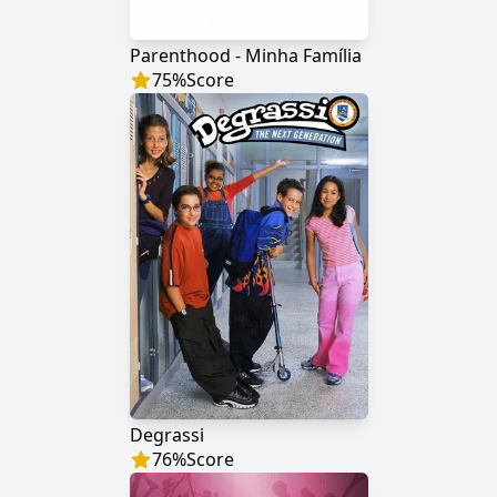
Parenthood - Minha Família
75
%
Score
Degrassi
76
%
Score