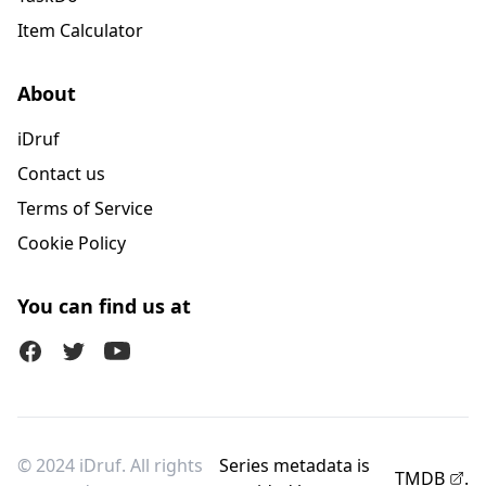
Item Calculator
About
iDruf
Contact us
Terms of Service
Cookie Policy
You can find us at
Facebook
Twitter (X)
Youtube
© 2024 iDruf. All rights
Series metadata is
TMDB
.