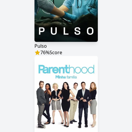
Pulso
76
%
Score