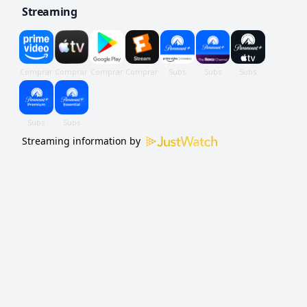
Streaming
desenvolvimento pessoal com resgates
médicos de alto risco.
Streaming information by