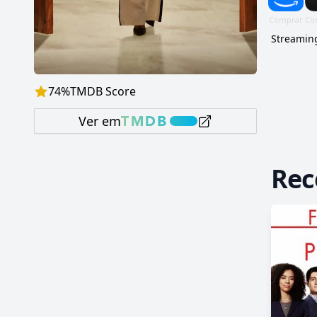
Streaming
74
%
TMDB Score
Ver em
Re