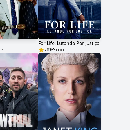
For Life: Lutando Por Justiça
re
78
%
Score