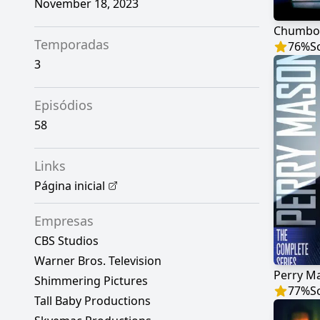
November 18, 2023
Chumbo
Temporadas
76
%
S
3
Episódios
58
Links
Página inicial
Empresas
CBS Studios
Warner Bros. Television
Perry M
Shimmering Pictures
77
%
S
Tall Baby Productions