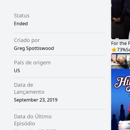
Status
Ended
Criado por
For the 
Greg Spottiswood
73
%
S
País de origem
US
Data de
Lançamento
September 23, 2019
Data do Último
Episódio