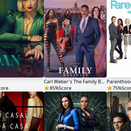
Carl Weber's The Family Business
Parenthood
core
85
%
Score
75
%
Sco