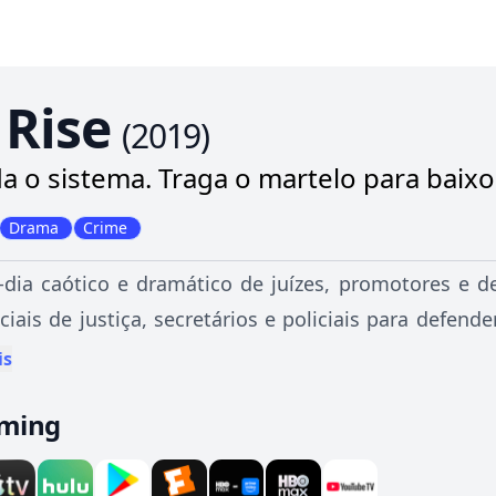
 Rise
(
2019
)
a o sistema. Traga o martelo para baixo
Drama
Crime
-dia caótico e dramático de juízes, promotores e 
ciais de justiça, secretários e policiais para defend
Angeles.
is
aming