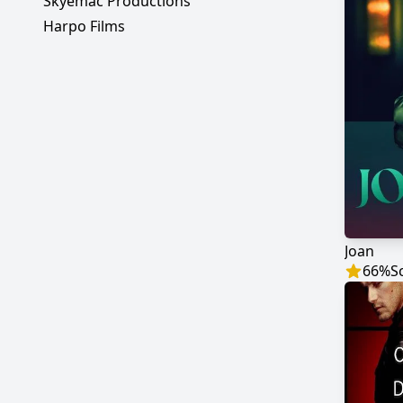
Skyemac Productions
Harpo Films
Joan
66
%
S