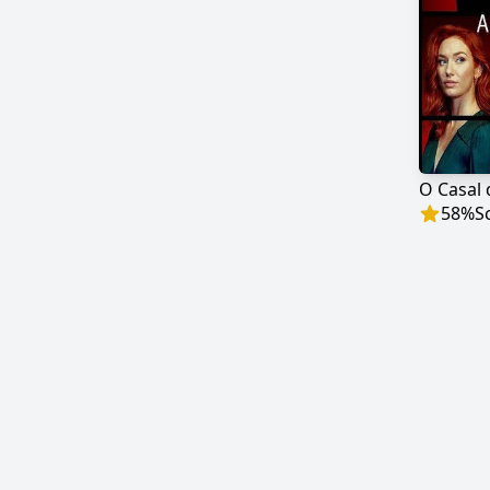
O Casal 
58
%
S