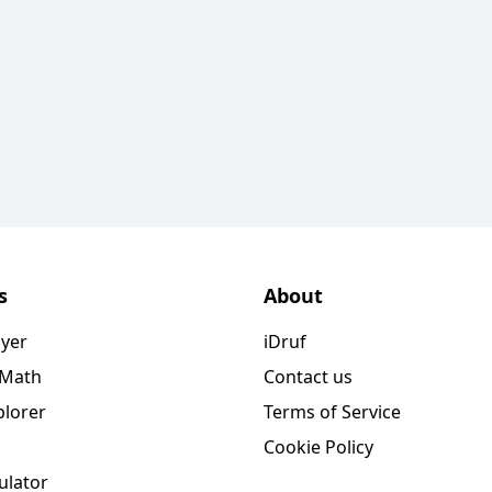
s
About
ayer
iDruf
 Math
Contact us
plorer
Terms of Service
Cookie Policy
ulator