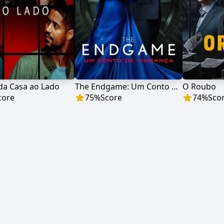
da Casa ao Lado
The Endgame: Um Conto de Vingança
O Roubo
core
75
%
Score
74
%
Sco