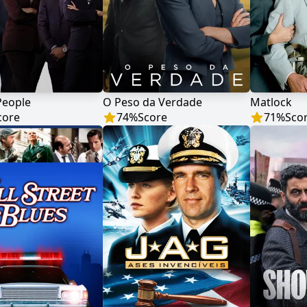
People
O Peso da Verdade
Matlock
core
74
%
Score
71
%
Sco