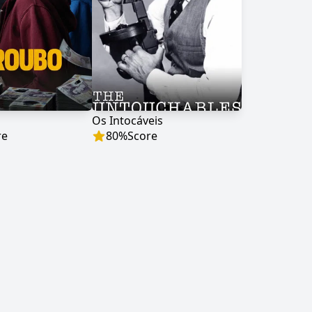
Os Intocáveis
re
80
%
Score