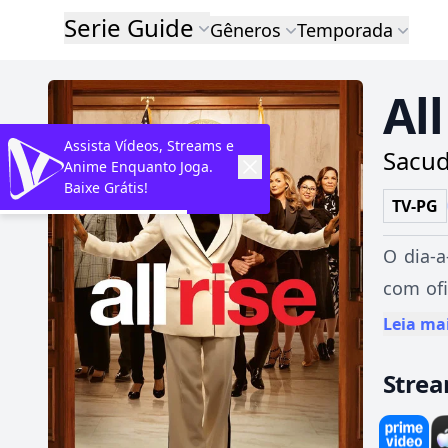
Serie Guide
Gêneros
Temporada
All
Assista Vídeos, Streams e
Sacud
Anime Enquanto Joga.
Baixe Grátis!
TV-PG
O dia-a
com ofi
de Los 
Leia ma
Stre