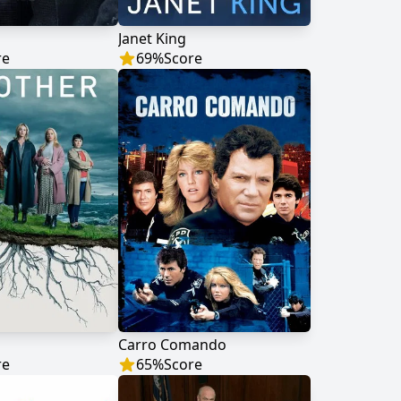
Janet King
re
69
%
Score
Carro Comando
re
65
%
Score