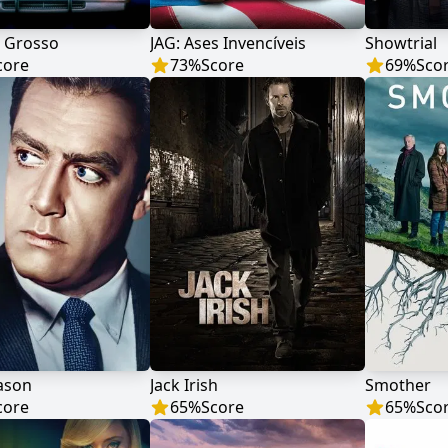
 Grosso
JAG: Ases Invencíveis
Showtrial
core
73
%
Score
69
%
Sco
ason
Jack Irish
Smother
core
65
%
Score
65
%
Sco