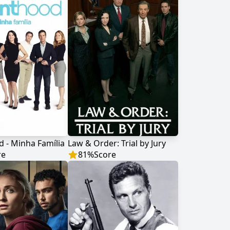
 - Minha Família
Law & Order: Trial by Jury
re
81
%
Score