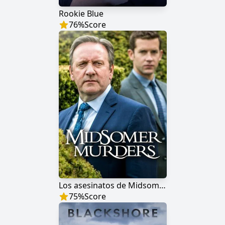
Rookie Blue
76
%
Score
Los asesinatos de Midsomer
75
%
Score