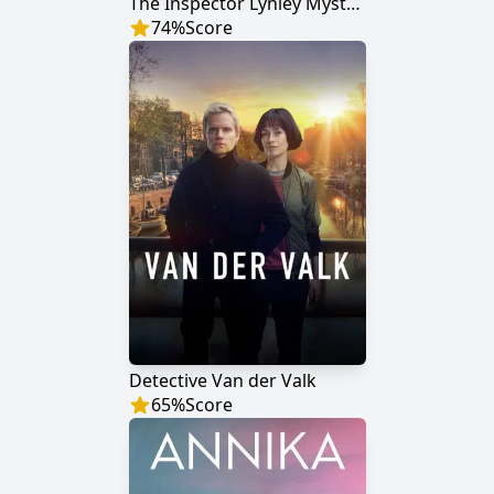
The Inspector Lynley Mysteries
74
%
Score
Detective Van der Valk
65
%
Score