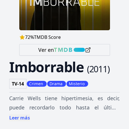
72
%
TMDB Score
Ver en
Imborrable
(
2011
)
TV-14
Crimen
Drama
Misterio
Carrie Wells tiene hipertimesia, es decir,
puede recordarlo todo hasta el último
detalle. Todo, salvo las claves que ayudarían
Leer más
a resolver el misterioso asesinato de su