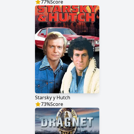
77
%
Score
Starsky y Hutch
73
%
Score