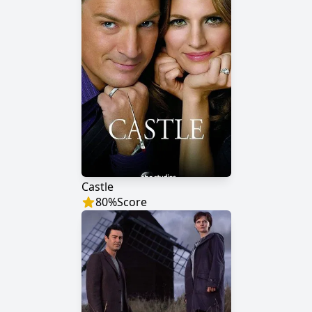
Castle
80
%
Score