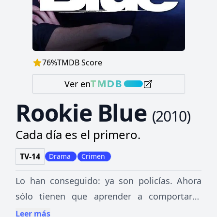
76
%
TMDB Score
Ver en
Rookie Blue
(
2010
)
Cada día es el primero.
TV-14
Drama
Crimen
Lo han conseguido: ya son policías. Ahora
sólo tienen que aprender a comportarse
como tales. Cinco novatos recién salidos de
Leer más