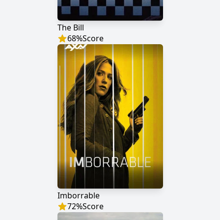
The Bill
68
%
Score
Imborrable
72
%
Score