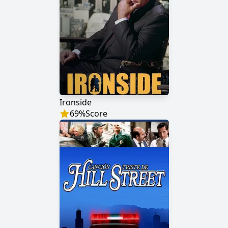
Ironside
69
%
Score