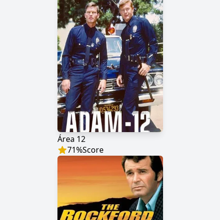
Área 12
71
%
Score