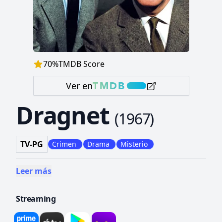
70
%
TMDB Score
Ver en
Dragnet
(
1967
)
TV-PG
Crimen
Drama
Misterio
Leer más
Streaming