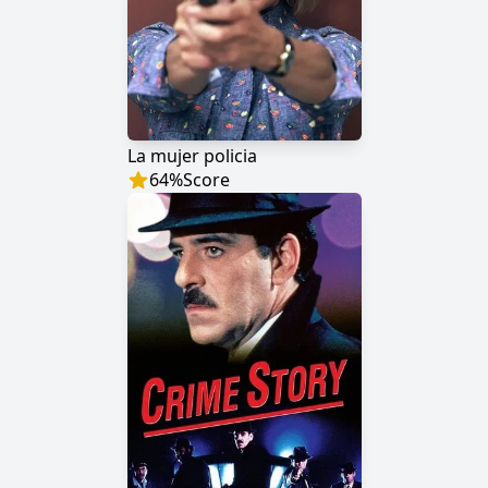
La mujer policia
64
%
Score