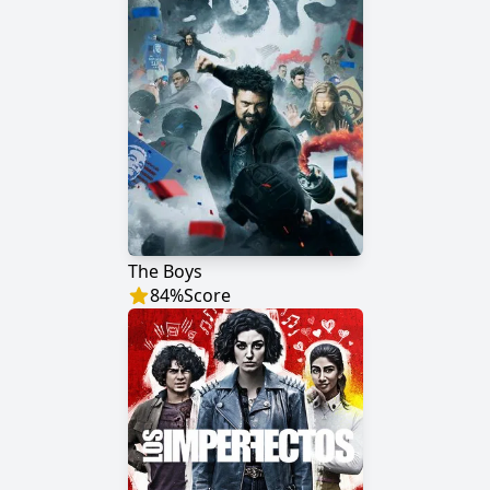
The Boys
84
%
Score