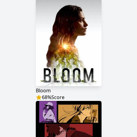
Bloom
68
%
Score