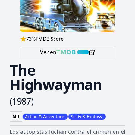
73
%
TMDB Score
Ver en
The
Highwayman
(
1987
)
NR
Action & Adventure
Sci-Fi & Fantasy
Los autopistas luchan contra el crimen en el