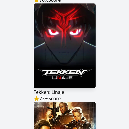
70
%
Score
Tekken: Linaje
73
%
Score