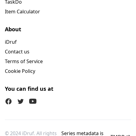
TaskDo
Item Calculator
About
iDruf
Contact us
Terms of Service
Cookie Policy
You can find us at
Facebook
Twitter (X)
Youtube
© 2024 iDruf. All rights
Series metadata is