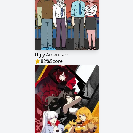
Ugly Americans
82
%
Score