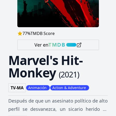
77
%
TMDB Score
Ver en
Marvel's Hit-
Monkey
(
2021
)
TV-MA
Animación
Action & Adventure
Después de que un asesinato político de alto
perfil se desvanezca, un sicario herido se