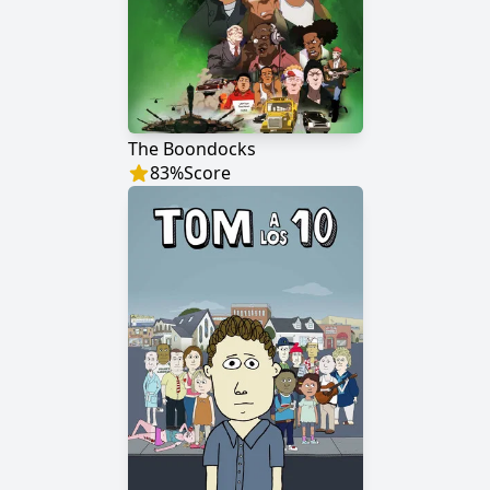
The Boondocks
83
%
Score