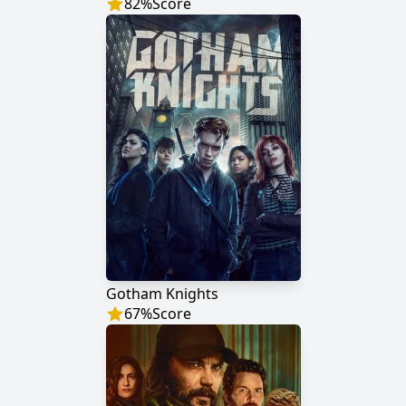
82
%
Score
Gotham Knights
67
%
Score