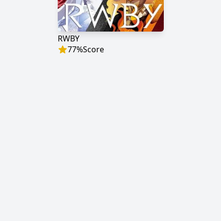
RWBY
77
%
Score