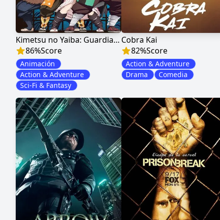
Kimetsu no Yaiba: Guardianes de la Noche
Cobra Kai
86
%
Score
82
%
Score
Animación
Action & Adventure
Action & Adventure
Drama
Comedia
Sci-Fi & Fantasy