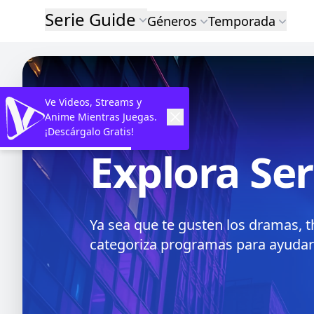
Serie Guide
Géneros
Temporada
Ve Videos, Streams y
Anime Mientras Juegas.
¡Descárgalo Gratis!
Explora Se
Ya sea que te gusten los dramas, t
categoriza programas para ayudar