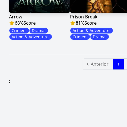
Arrow
Prison Break
68
%
Score
81
%
Score
Crimen
Drama
Action & Adventure
Action & Adventure
Crimen
Drama
Anterior
1
;