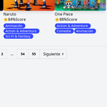
Naruto
One Piece
84
%
Score
88
%
Score
Animación
Action & Adventure
Action & Adventure
Comedia
Animación
Sci-Fi & Fantasy
Siguiente
2
...
54
55