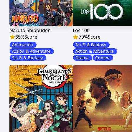
Naruto Shippuden
Los 100
85
%
Score
79
%
Score
Animación
Sci-Fi & Fantasy
Action & Adventure
Action & Adventure
Sci-Fi & Fantasy
Drama
Crimen