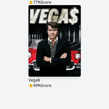
77
%
Score
Vega$
69
%
Score