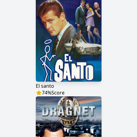
El santo
74
%
Score