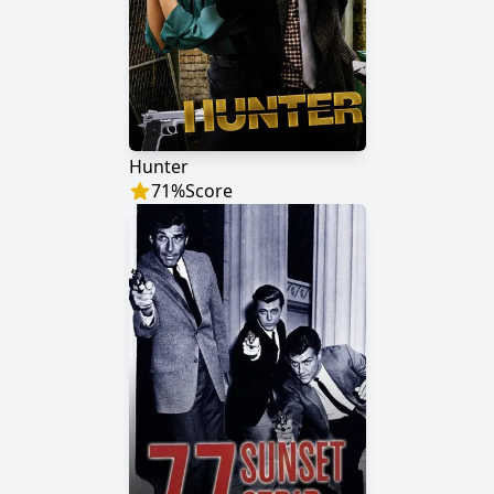
Hunter
71
%
Score