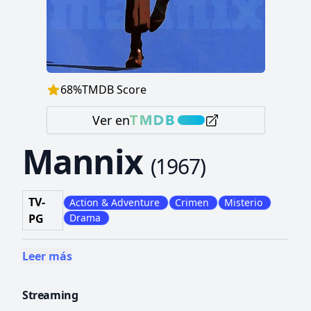
68
%
TMDB Score
Ver en
Mannix
(
1967
)
TV-
Action & Adventure
Crimen
Misterio
PG
Drama
Leer más
Streaming