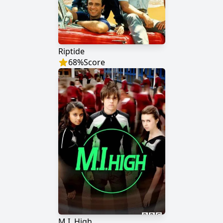
Riptide
68
%
Score
M.I. High