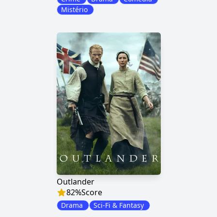
Mistério
Outlander
82
%
Score
Drama
Sci-Fi & Fantasy