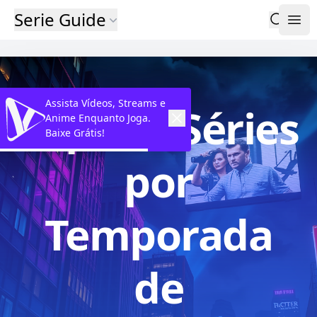
Serie Guide
Assista Vídeos, Streams e
Explore Séries
Anime Enquanto Joga.
Baixe Grátis!
por
Temporada
de