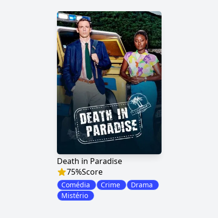
Death in Paradise
75
%
Score
Comédia
Crime
Drama
Mistério