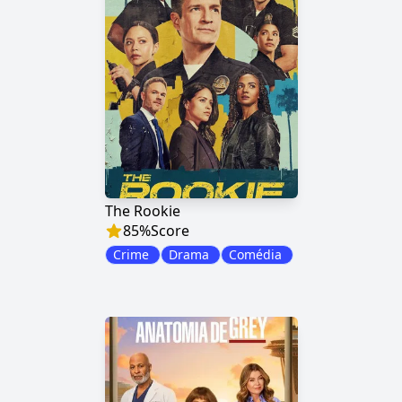
The Rookie
85
%
Score
Crime
Drama
Comédia