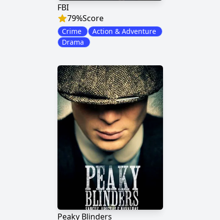
FBI
79
%
Score
Crime
Action & Adventure
Drama
Peaky Blinders