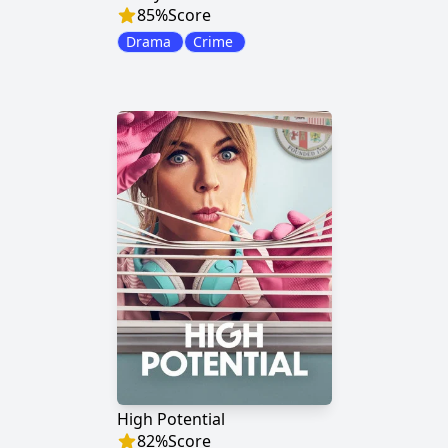
85
%
Score
Drama
Crime
High Potential
82
%
Score