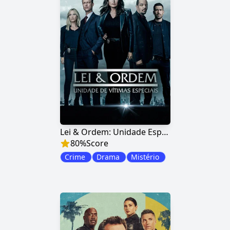
Lei & Ordem: Unidade Especial
80
%
Score
Crime
Drama
Mistério