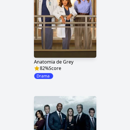
Anatomia de Grey
82
%
Score
Drama