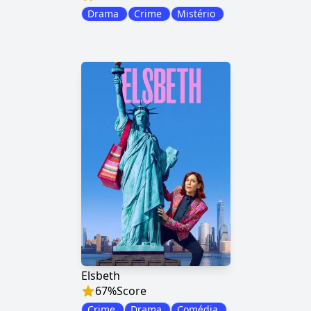
Drama
Crime
Mistério
Elsbeth
67
%
Score
Crime
Drama
Comédia