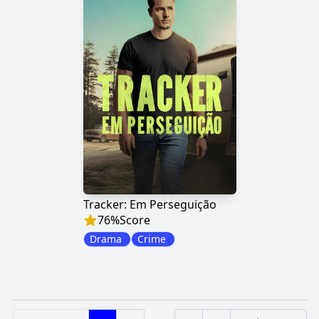
Tracker: Em Perseguição
76
%
Score
Drama
Crime