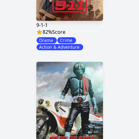
9-1-1
82
%
Score
Drama
Crime
Action & Adventure