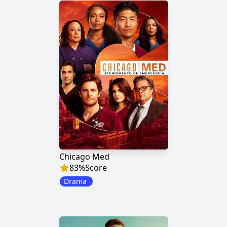
Chicago Med
83
%
Score
Drama