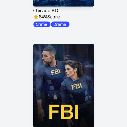
Chicago P.D.
84
%
Score
Crime
Drama