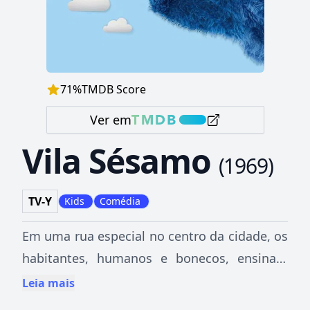
71
%
TMDB Score
Ver em
Vila Sésamo
(
1969
)
TV-Y
Kids
Comédia
Em uma rua especial no centro da cidade, os
habitantes, humanos e bonecos, ensinam
temas pré-escolares com comédia, desenhos
Leia mais
animados, jogos e canções.