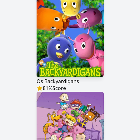
Os Backyardigans
81
%
Score