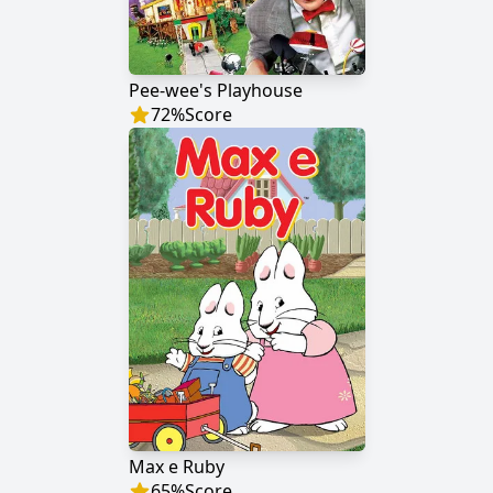
Pee-wee's Playhouse
72
%
Score
Max e Ruby
65
%
Score