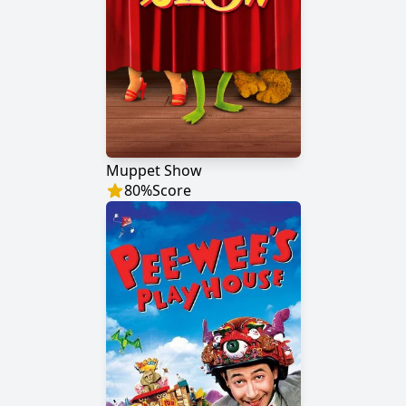
Muppet Show
80
%
Score