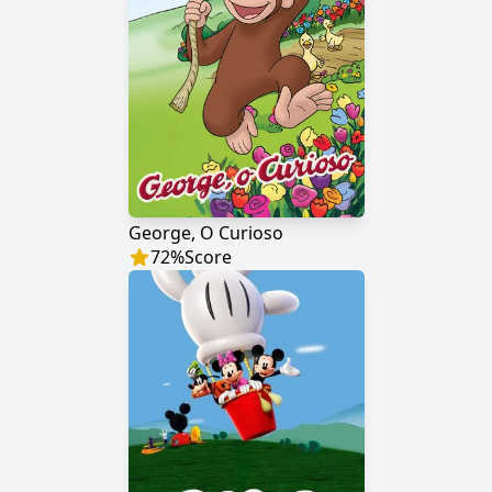
George, O Curioso
72
%
Score