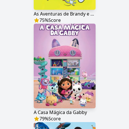
As Aventuras de Brandy e Sr. Bigodes
75
%
Score
A Casa Mágica da Gabby
79
%
Score