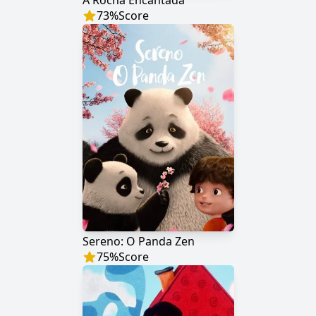
A Rocha Encantada
73
%
Score
Sereno: O Panda Zen
75
%
Score