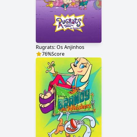
Rugrats: Os Anjinhos
76
%
Score