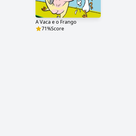
A Vaca e o Frango
71
%
Score