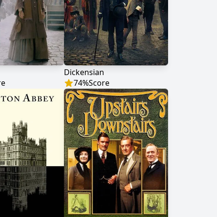
l
Dickensian
re
74
%
Score