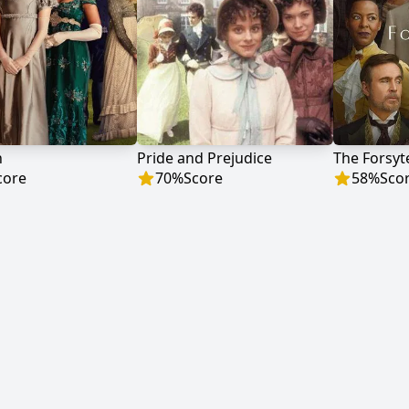
n
Pride and Prejudice
The Forsyt
core
70
%
Score
58
%
Sco