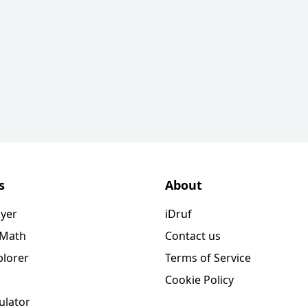
s
About
ayer
iDruf
 Math
Contact us
plorer
Terms of Service
Cookie Policy
ulator