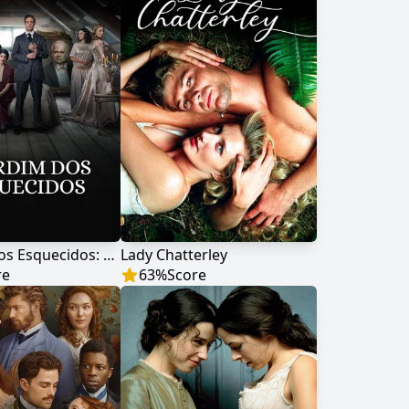
O Jardim dos Esquecidos: A Origem
Lady Chatterley
re
63
%
Score