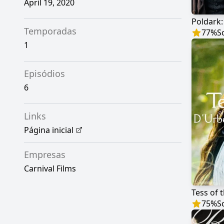
April 19, 2020
Poldark:
Temporadas
77
%
S
1
Episódios
6
Links
Página inicial
Empresas
Carnival Films
Tess of 
75
%
S