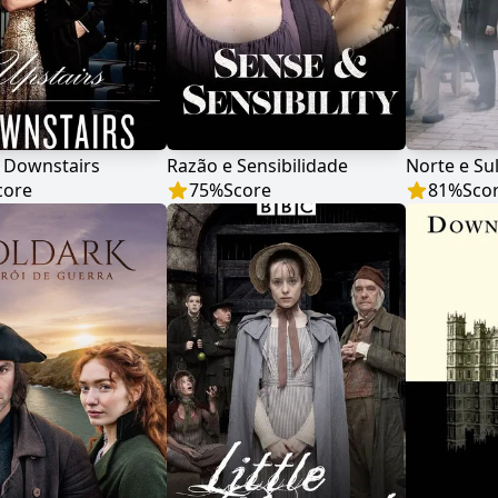
s Downstairs
Razão e Sensibilidade
Norte e Su
core
75
%
Score
81
%
Sco