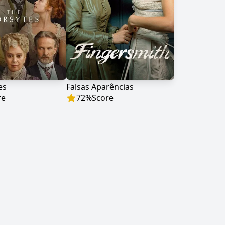
es
Falsas Aparências
re
72
%
Score