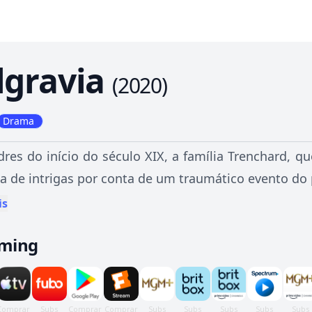
lgravia
(
2020
)
Drama
res do início do século XIX, a família Trenchard, qu
a de intrigas por conta de um traumático evento do
is
aming