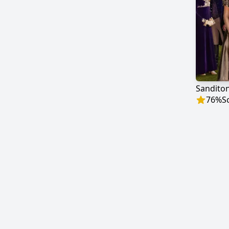
Sandito
76
%
S