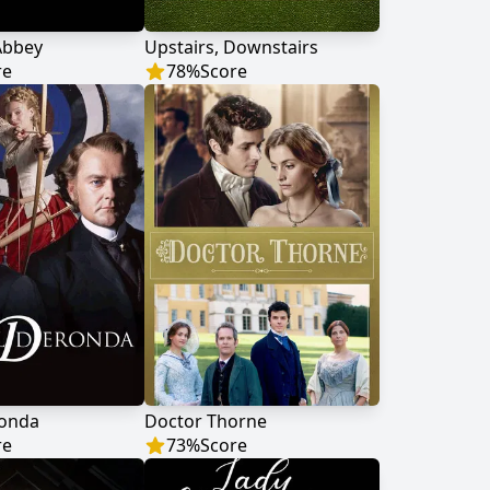
Abbey
Upstairs, Downstairs
re
78
%
Score
ronda
Doctor Thorne
re
73
%
Score