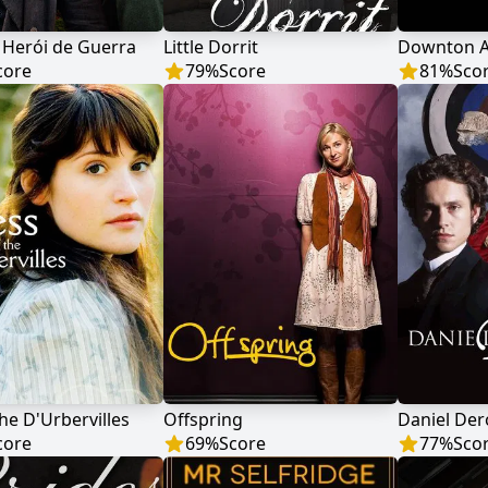
 Herói de Guerra
Little Dorrit
Downton 
core
79
%
Score
81
%
Sco
the D'Urbervilles
Offspring
Daniel De
core
69
%
Score
77
%
Sco