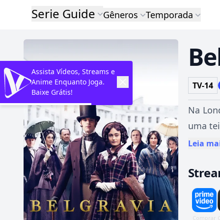
Serie Guide
Gêneros
Temporada
Be
Assista Vídeos, Streams e
Anime Enquanto Joga.
TV-14
Baixe Grátis!
Na Lond
uma tei
Leia ma
Stre