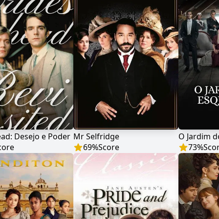
ad: Desejo e Poder
Mr Selfridge
core
69
%
Score
73
%
Sco