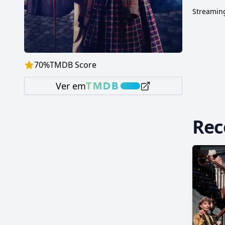
Streaming
70
%
TMDB Score
Ver em
Re