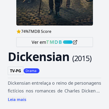
74
%
TMDB Score
Ver em
Dickensian
(
2015
)
TV-PG
Drama
Dickensian entrelaça o reino de personagens
fictícios nos romances de Charles Dickens -
incluindo Scrooge, Fagin e Miss Havisham -
Leia mais
em episódios de meia hora, enquanto suas