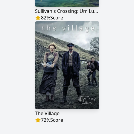
Sullivan's Crossing: Um Lugar para Recomeçar
82
%
Score
The Village
72
%
Score