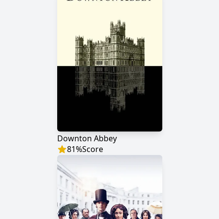
Downton Abbey
81
%
Score