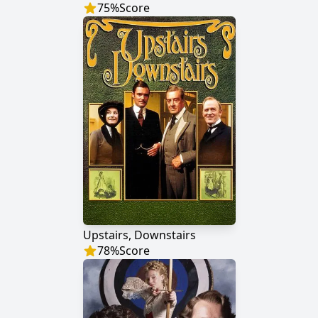
75
%
Score
Upstairs, Downstairs
78
%
Score