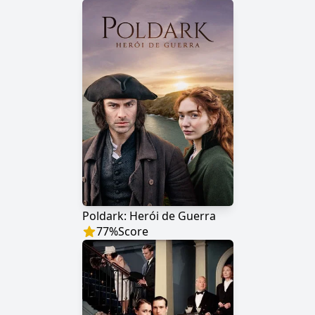
Poldark: Herói de Guerra
77
%
Score