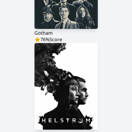
Gotham
76
%
Score