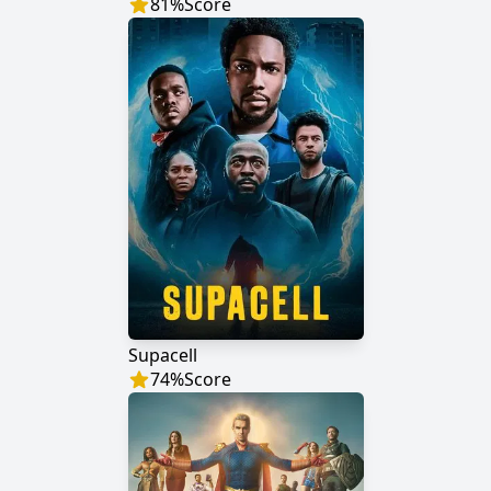
81
%
Score
Supacell
74
%
Score