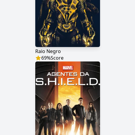
Raio Negro
69
%
Score