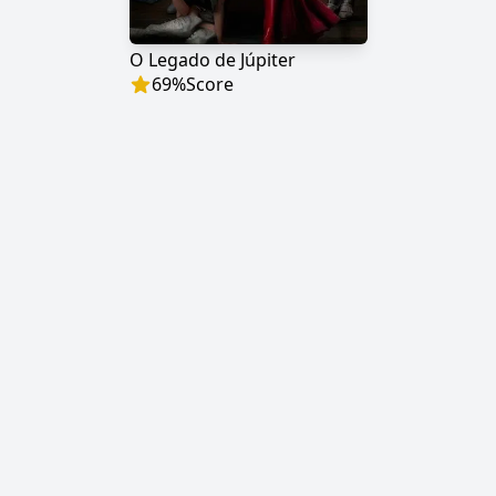
O Legado de Júpiter
69
%
Score