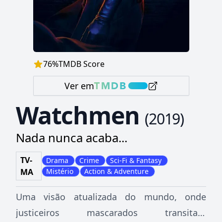
76
%
TMDB Score
Ver em
Watchmen
(
2019
)
Nada nunca acaba...
TV-
Drama
Crime
Sci-Fi & Fantasy
MA
Mistério
Action & Adventure
Uma visão atualizada do mundo, onde
justiceiros mascarados transitam