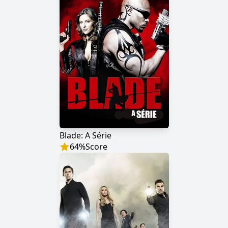
Blade: A Série
64
%
Score