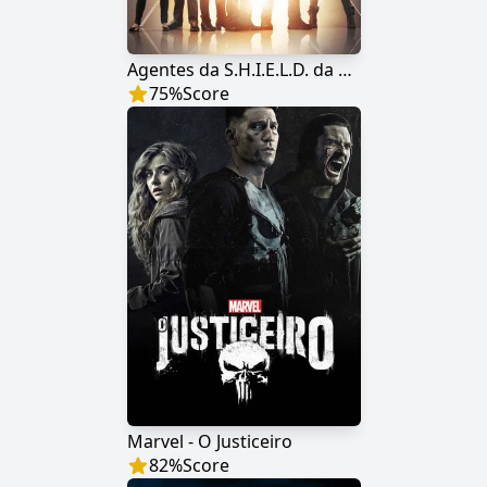
Agentes da S.H.I.E.L.D. da Marvel
75
%
Score
Marvel - O Justiceiro
82
%
Score