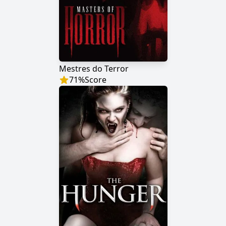
Mestres do Terror
71
%
Score