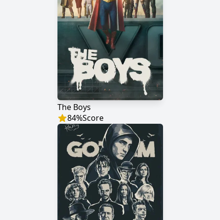
The Boys
84
%
Score