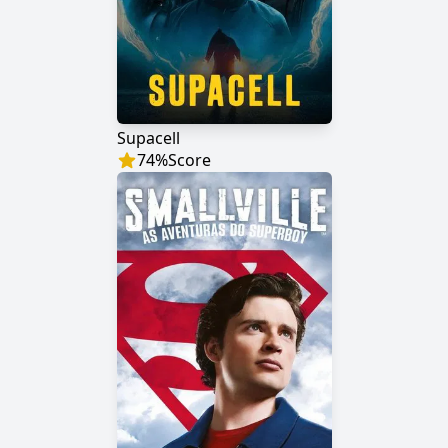
Supacell
74
%
Score