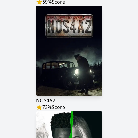
69
%
Score
NOS4A2
73
%
Score