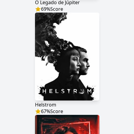
O Legado de Júpiter
69
%
Score
Helstrom
67
%
Score