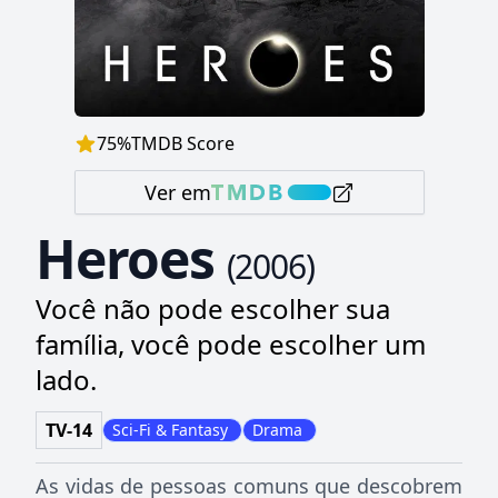
75
%
TMDB Score
Ver em
Heroes
(
2006
)
Você não pode escolher sua
família, você pode escolher um
lado.
TV-14
Sci-Fi & Fantasy
Drama
As vidas de pessoas comuns que descobrem