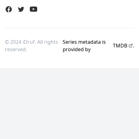
Facebook
Twitter (X)
Youtube
© 2024 iDruf. All rights
Series metadata is
TMDB
.
reserved.
provided by