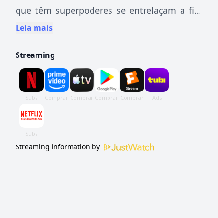
que têm superpoderes se entrelaçam a fim
de salvar o mundo de diferentes ameaças.
Leia mais
Streaming
Streaming information by