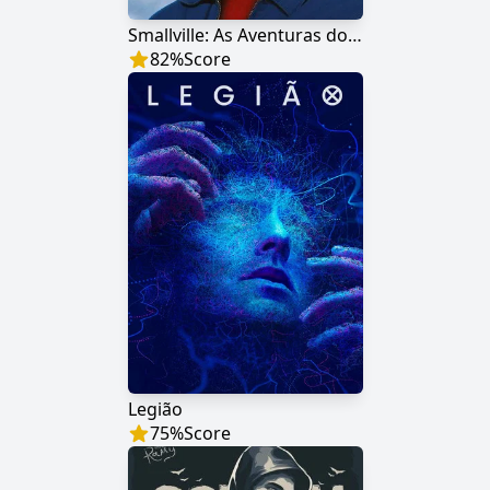
Smallville: As Aventuras do Superboy
82
%
Score
Legião
75
%
Score