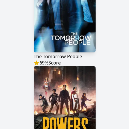
The Tomorrow People
69
%
Score