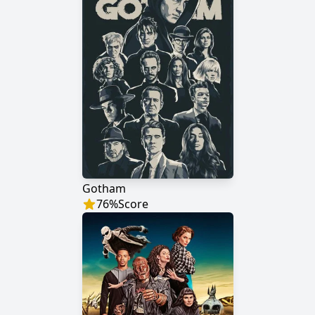
Gotham
76
%
Score