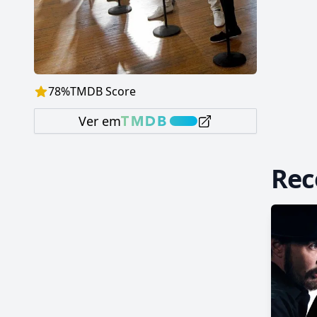
78
%
TMDB Score
Ver em
Re