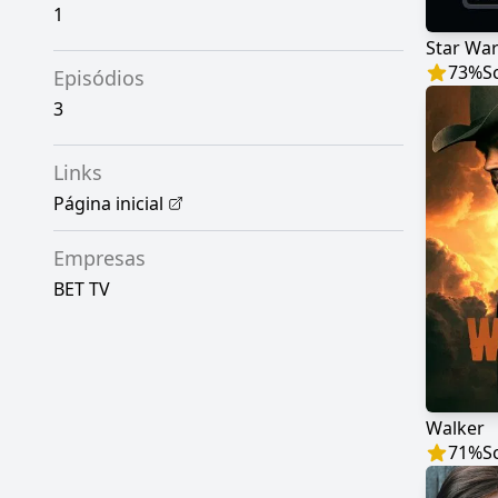
1
73
%
S
Episódios
3
Links
Página inicial
Empresas
BET TV
Walker
71
%
S