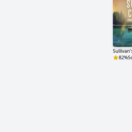
82
%
S