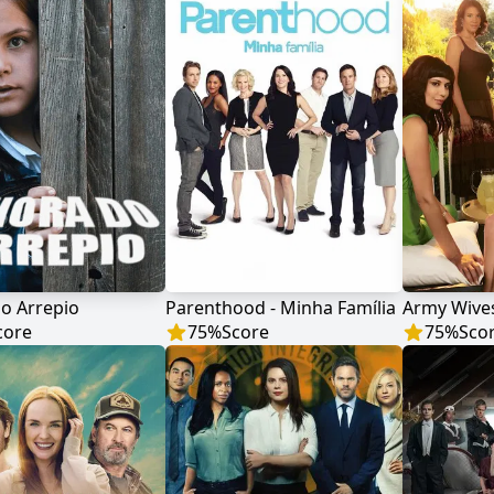
o Arrepio
Parenthood - Minha Família
Army Wive
core
75
%
Score
75
%
Sco