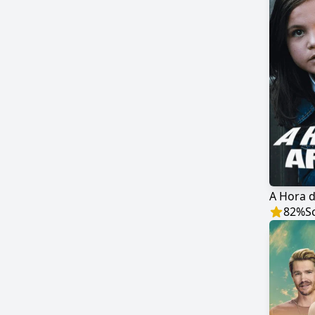
A Hora d
82
%
S