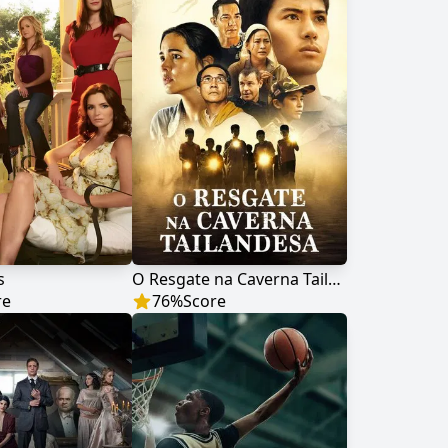
s
O Resgate na Caverna Tailandesa
re
76
%
Score