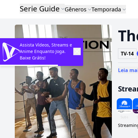
Serie Guide
Gêneros
Temporada
Th
Assista Vídeos, Streams e
Anime Enquanto Joga.
TV-14
Baixe Grátis!
Leia ma
Stre
Streaming