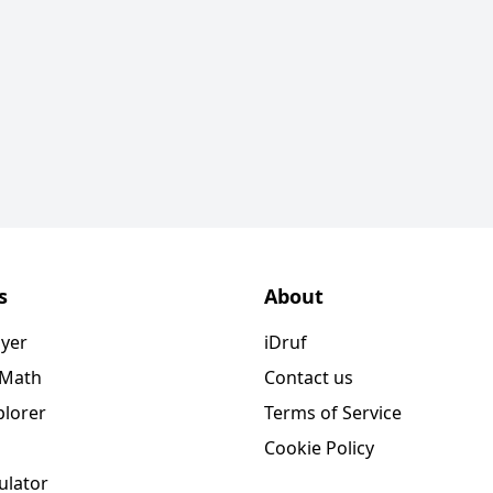
s
About
ayer
iDruf
 Math
Contact us
plorer
Terms of Service
Cookie Policy
ulator