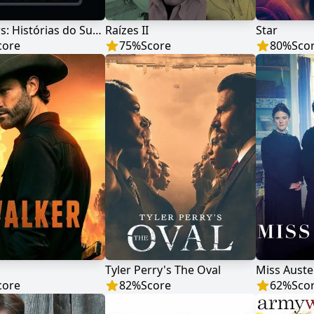
Star Wars: Histórias do Submundo
Raízes II
Star
core
75
%
Score
80
%
Sco
Tyler Perry's The Oval
Miss Aust
core
82
%
Score
62
%
Sco