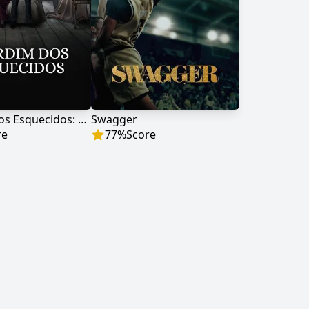
O Jardim dos Esquecidos: A Origem
Swagger
re
77
%
Score