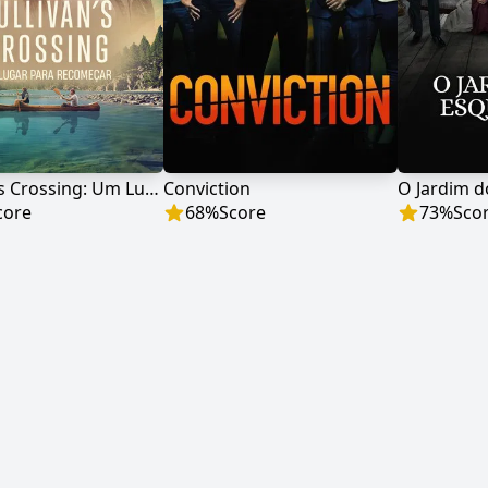
Sullivan's Crossing: Um Lugar para Recomeçar
Conviction
core
68
%
Score
73
%
Sco