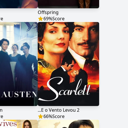
Offspring
re
69
%
Score
en
...E o Vento Levou 2
re
66
%
Score