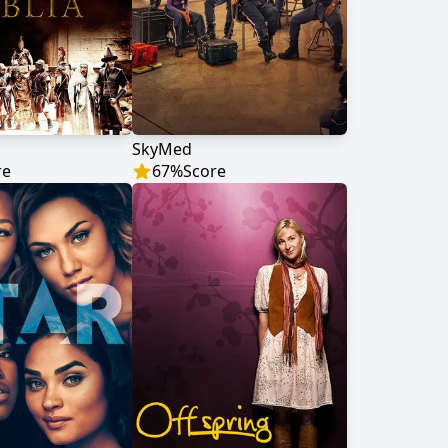
SkyMed
re
67
%
Score