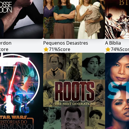
erdon
Pequenos Desastres
A Bíblia
core
71
%
Score
74
%
Sco