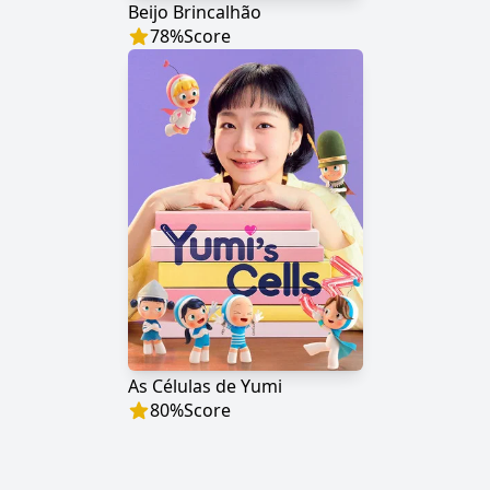
Beijo Brincalhão
78
%
Score
As Células de Yumi
80
%
Score