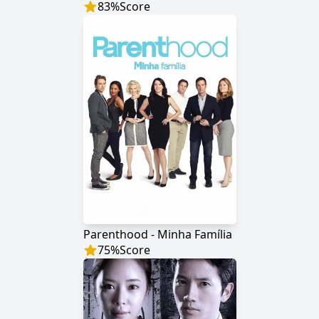
83
%
Score
Parenthood - Minha Família
75
%
Score