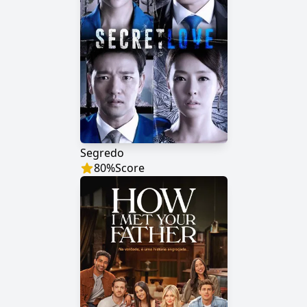
Segredo
80
%
Score