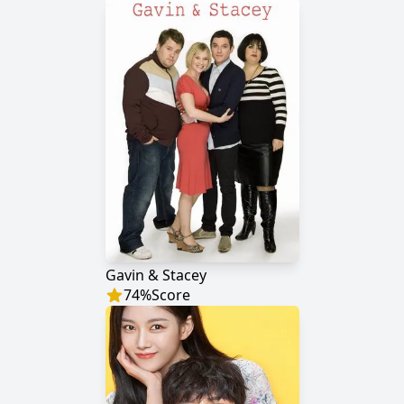
Gavin & Stacey
74
%
Score