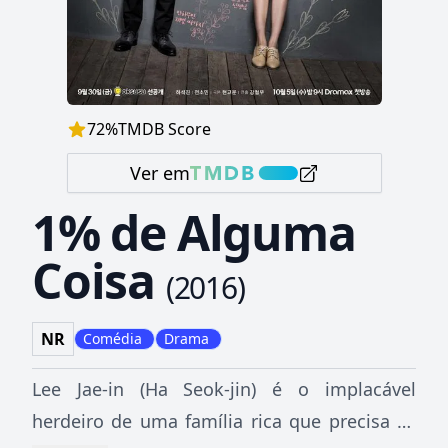
72
%
TMDB Score
Ver em
1% de Alguma
Coisa
(
2016
)
NR
Comédia
Drama
Lee Jae-in (Ha Seok-jin) é o implacável
herdeiro de uma família rica que precisa se