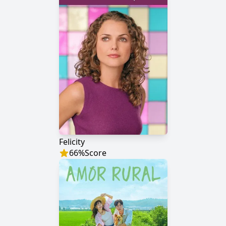
Felicity
66
%
Score