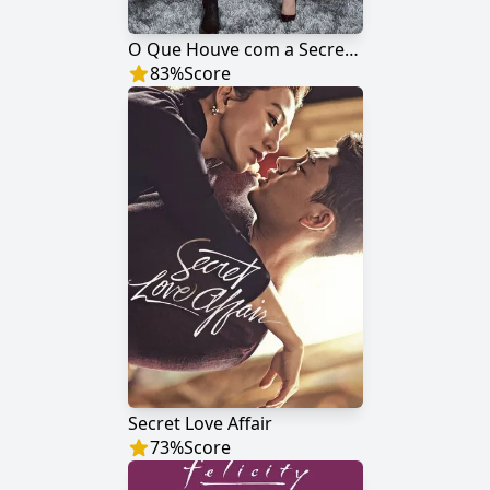
O Que Houve com a Secretária Kim?
83
%
Score
Secret Love Affair
73
%
Score