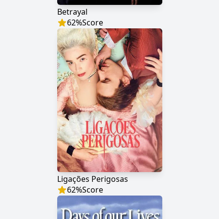
Betrayal
62
%
Score
Ligações Perigosas
62
%
Score