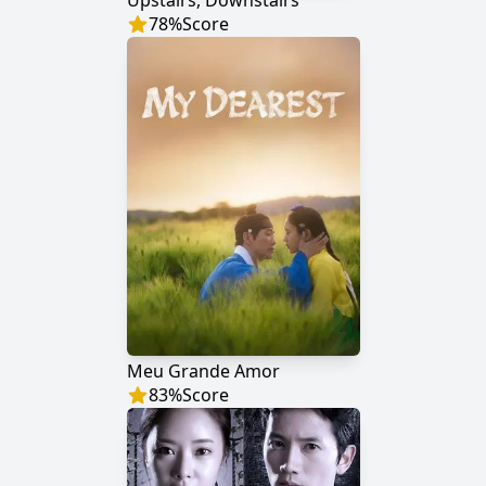
Upstairs, Downstairs
78
%
Score
Meu Grande Amor
83
%
Score