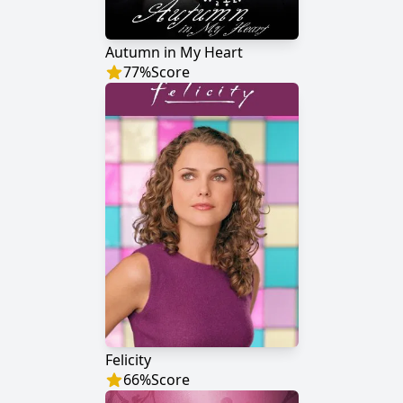
Autumn in My Heart
77
%
Score
Felicity
66
%
Score