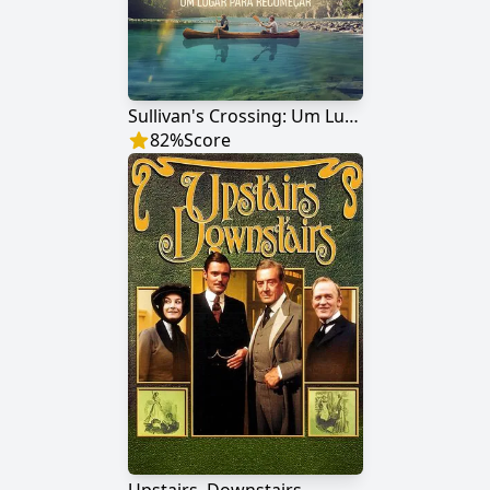
Sullivan's Crossing: Um Lugar para Recomeçar
82
%
Score