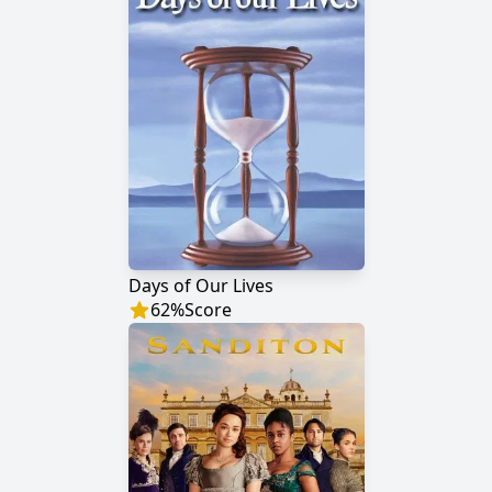
Days of Our Lives
62
%
Score