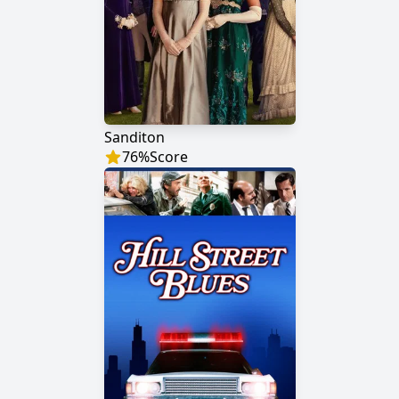
Sanditon
76
%
Score