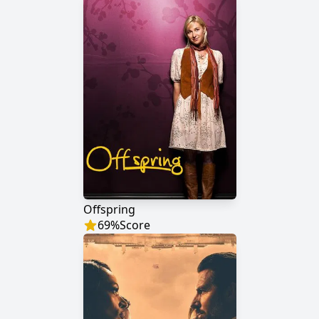
Offspring
69
%
Score