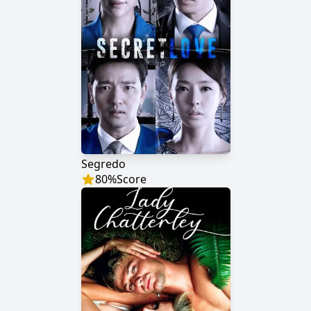
Segredo
80
%
Score