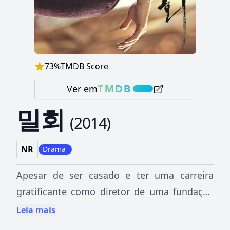
73
%
TMDB Score
Ver em
밀회
(
2014
)
NR
Drama
Apesar de ser casado e ter uma carreira
gratificante como diretor de uma fundação
artística sofisticada, algo está faltando na
Leia mais
vida de Oh Hye-Won. Quando ela conhece