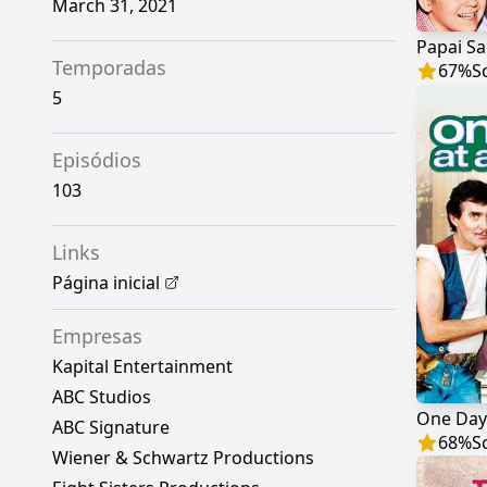
March 31, 2021
Papai S
Temporadas
67
%
S
5
Episódios
103
Links
Página inicial
Empresas
Kapital Entertainment
ABC Studios
One Day 
ABC Signature
68
%
S
Wiener & Schwartz Productions