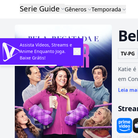
Serie Guide
Gêneros
Temporada
Be
Assista Vídeos, Streams e
Anime Enquanto Joga.
TV-PG
Baixe Grátis!
Katie é
em Conn
Leia ma
Stre