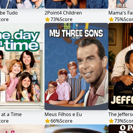
abe Tudo
2Point4 Children
Mama's Fa
core
73
%
Score
75
%
Sco
at a Time
Meus Filhos e Eu
The Jeffer
core
66
%
Score
73
%
Sco