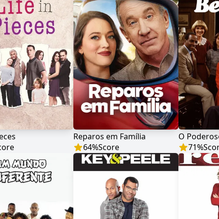
ieces
Reparos em Família
O Poderos
core
64
%
Score
71
%
Sco