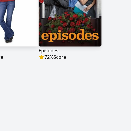
Episodes
re
72
%
Score