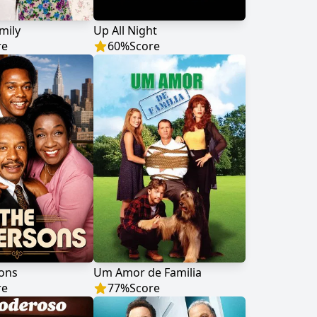
mily
Up All Night
re
60
%
Score
sons
Um Amor de Familia
re
77
%
Score