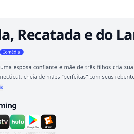
la, Recatada e do La
Comédia
 uma esposa confiante e mãe de três filhos cria sua
ecticut, cheia de mães "perfeitas" com seus rebentos
is
aming