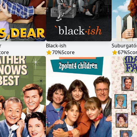
r
Black-ish
Suburgató
core
70
%
Score
67
%
Sco