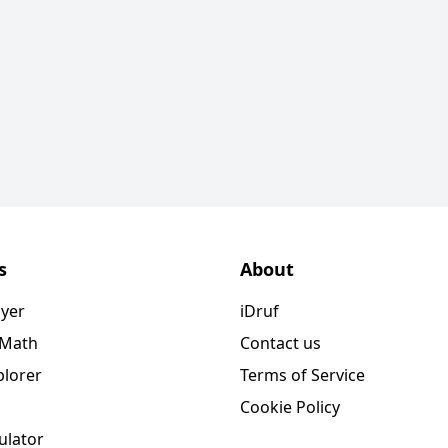
s
About
ayer
iDruf
 Math
Contact us
plorer
Terms of Service
Cookie Policy
ulator