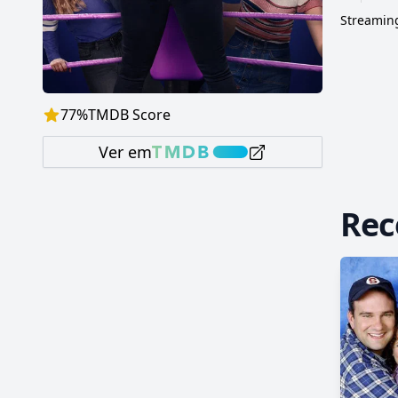
Streaming
77
%
TMDB Score
Ver em
Re