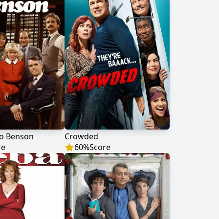
o Benson
Crowded
re
60
%
Score