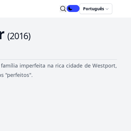
Português
r
(
2016
)
 família imperfeita na rica cidade de Westport,
 "perfeitos".