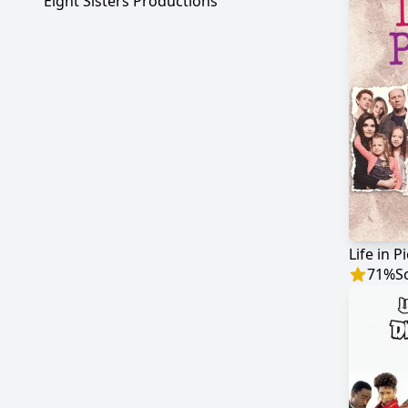
Eight Sisters Productions
Life in P
71
%
S