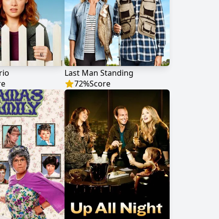
rio
Last Man Standing
re
72
%
Score