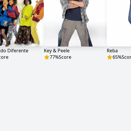
o Diferente
Key & Peele
Reba
core
77
%
Score
65
%
Sco