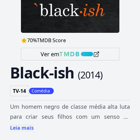
70
%
TMDB Score
Ver em
Black-ish
(
2014
)
TV-14
Comédia
Um homem negro de classe média alta luta
para criar seus filhos com um senso de
identidade cultural, apesar de constantes
Leia mais
contradições e obstáculos vindos de sua