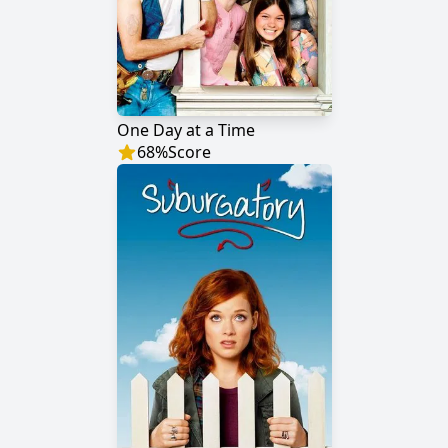
One Day at a Time
68
%
Score