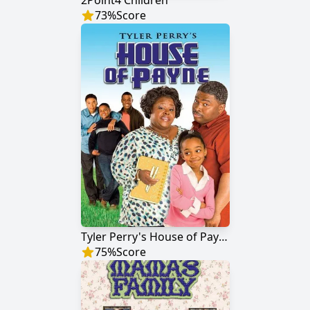
2Point4 Children
73
%
Score
Tyler Perry's House of Payne
75
%
Score