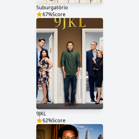
Suburgatório
67
%
Score
9JKL
62
%
Score