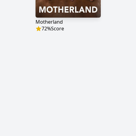
Motherland
72
%
Score