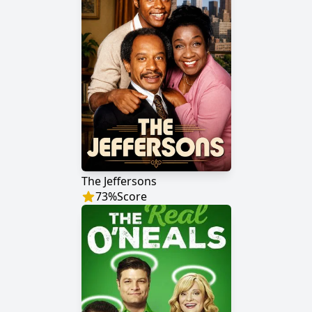
The Jeffersons
73
%
Score