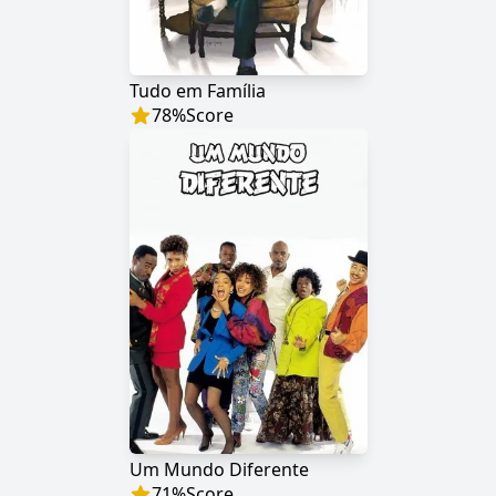
Tudo em Família
78
%
Score
Um Mundo Diferente
71
%
Score