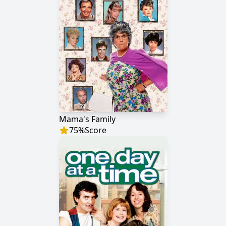
Mama's Family
75
%
Score