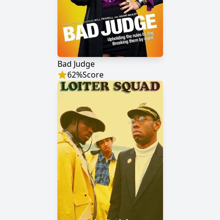
Bad Judge
62
%
Score