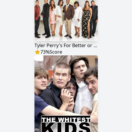
Tyler Perry's For Better or Worse
73
%
Score