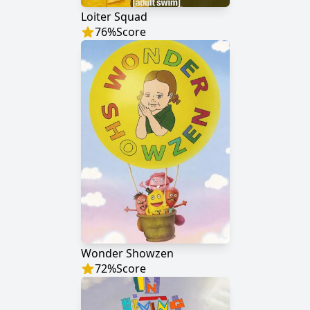
Loiter Squad
76
%
Score
Wonder Showzen
72
%
Score