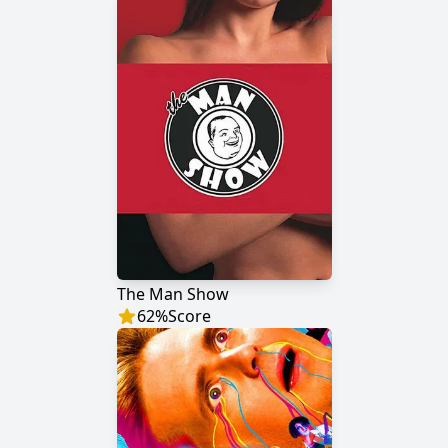
The Man Show
62
%
Score