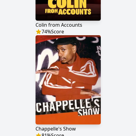
Colin from Accounts
74
%
Score
Chappelle's Show
81
%
Score