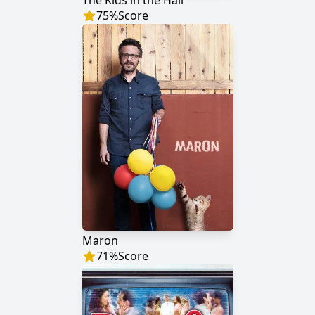
The Kids in the Hall
75
%
Score
Maron
71
%
Score