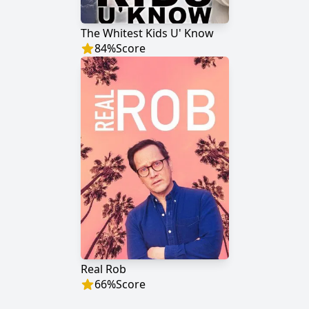
The Whitest Kids U' Know
84
%
Score
Real Rob
66
%
Score