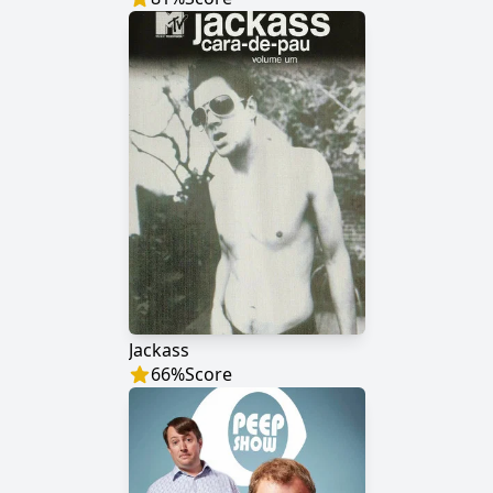
Jackass
66
%
Score