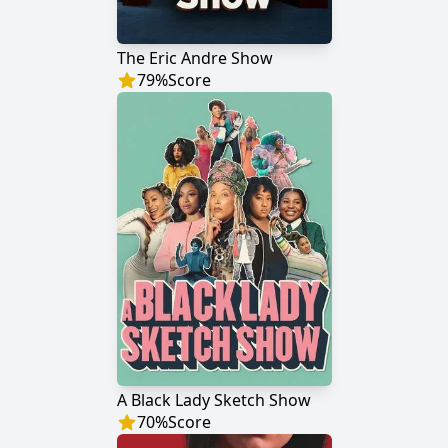
The Eric Andre Show
79
%
Score
A Black Lady Sketch Show
70
%
Score