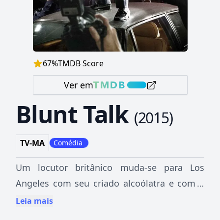
67
%
TMDB Score
Ver em
Blunt Talk
(
2015
)
TV-MA
Comédia
Um locutor britânico muda-se para Los
Angeles com seu criado alcoólatra e com a
bagagem de vários casamentos fracassados
Leia mais
para sediar um talk show hipócrita.