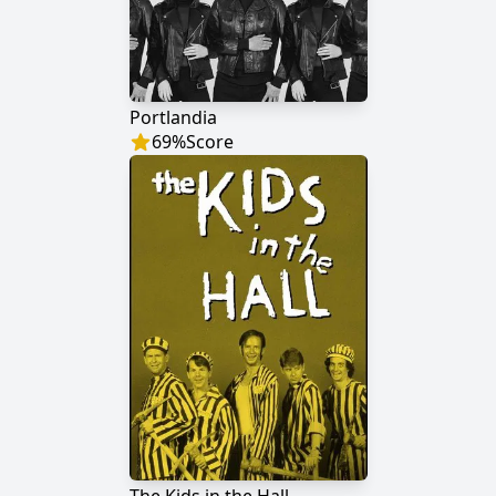
Portlandia
69
%
Score