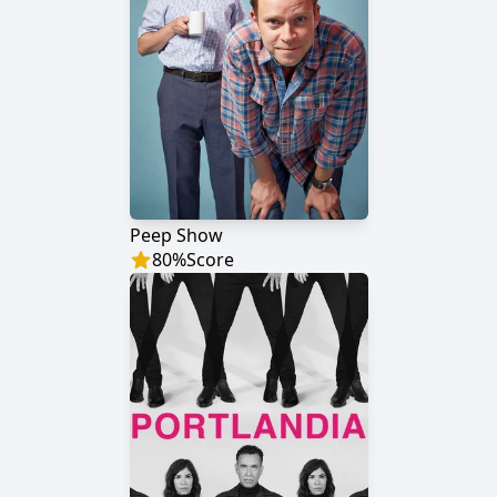
Peep Show
80
%
Score