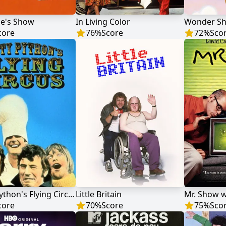
le's Show
In Living Color
Wonder S
core
76
%
Score
72
%
Sco
Monty Python's Flying Circus
Little Britain
core
70
%
Score
75
%
Sco