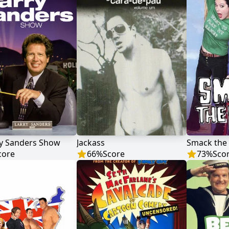
ry Sanders Show
Jackass
Smack the
core
66
%
Score
73
%
Sco