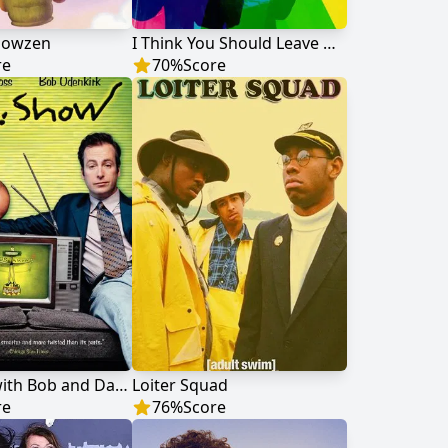
howzen
I Think You Should Leave with Tim Robinson
re
70
%
Score
Mr. Show with Bob and David
Loiter Squad
re
76
%
Score