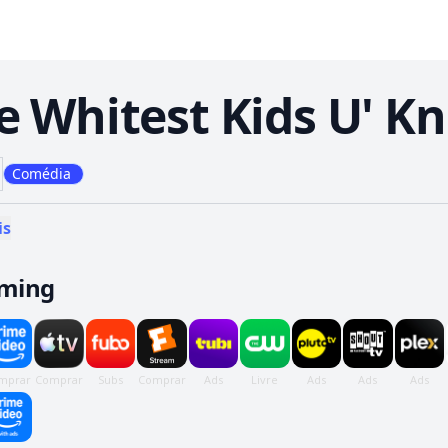
e Whitest Kids U' K
Comédia
is
aming