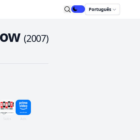
Português
now
(
2007
)