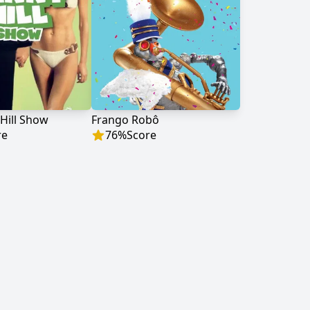
Hill Show
Frango Robô
re
76
%
Score