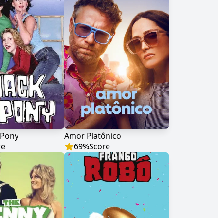
 Pony
Amor Platônico
re
69
%
Score