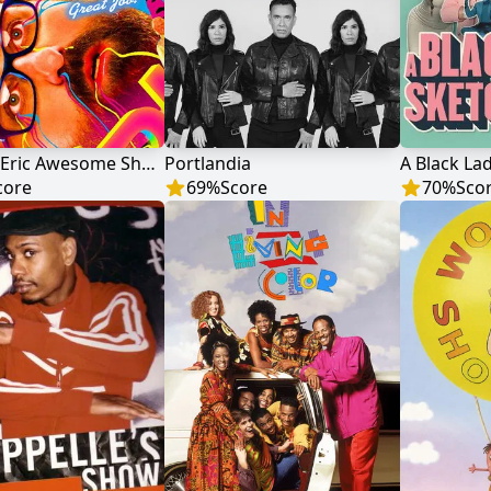
Tim and Eric Awesome Show, Great Job!
Portlandia
A Black La
core
69
%
Score
70
%
Sco