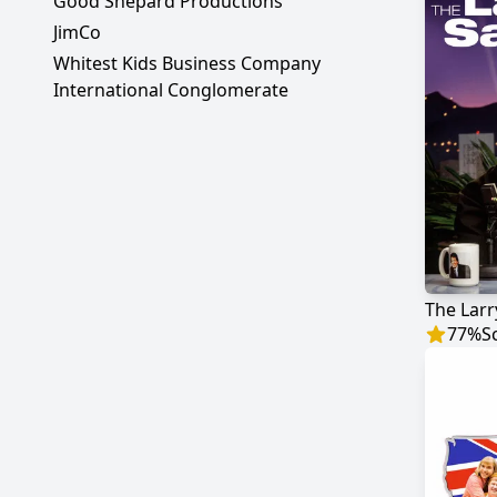
Good Shepard Productions
JimCo
Whitest Kids Business Company
International Conglomerate
The Lar
77
%
S