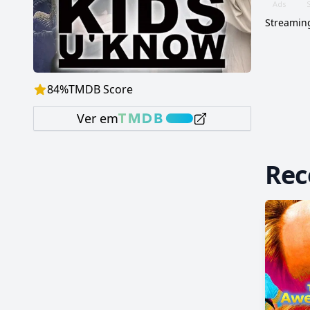
Streaming
84
%
TMDB Score
Ver em
Re