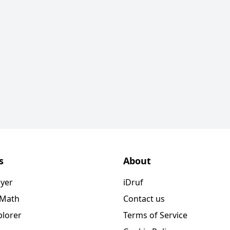
s
About
ayer
iDruf
 Math
Contact us
plorer
Terms of Service