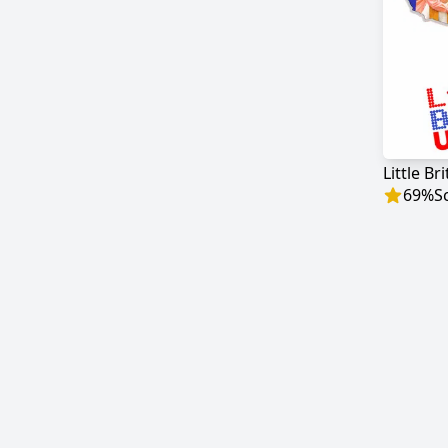
Little Br
69
%
S