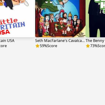
itain USA
Seth MacFarlane's Cavalcade of Cartoon Comedy
The Benny 
core
59
%
Score
73
%
Sco