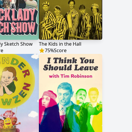
dy Sketch Show
The Kids in the Hall
re
75
%
Score