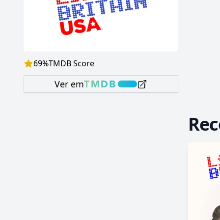
69
%
TMDB Score
Ver em
Re