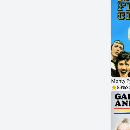
83
%
S