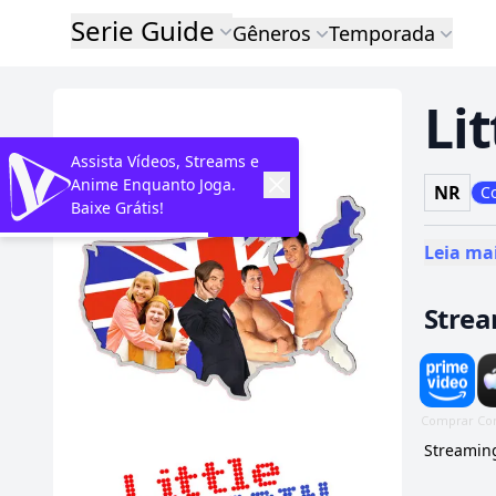
Serie Guide
Gêneros
Temporada
Li
Assista Vídeos, Streams e
Anime Enquanto Joga.
NR
C
Baixe Grátis!
Leia ma
Stre
Streaming