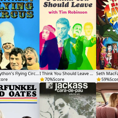
Monty Python's Flying Circus
I Think You Should Leave with Tim Robinson
core
70
%
Score
59
%
Sco