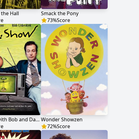
 the Hall
Smack the Pony
re
73
%
Score
Mr. Show with Bob and David
Wonder Showzen
re
72
%
Score