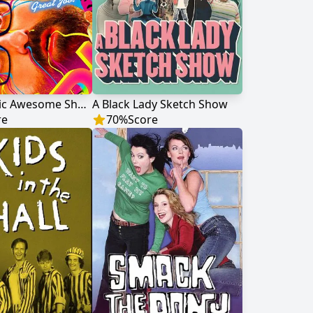
Tim and Eric Awesome Show, Great Job!
A Black Lady Sketch Show
re
70
%
Score