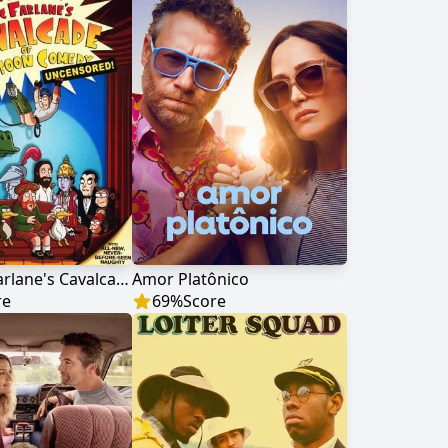
Seth MacFarlane's Cavalcade of Cartoon Comedy
Amor Platônico
re
69
%
Score