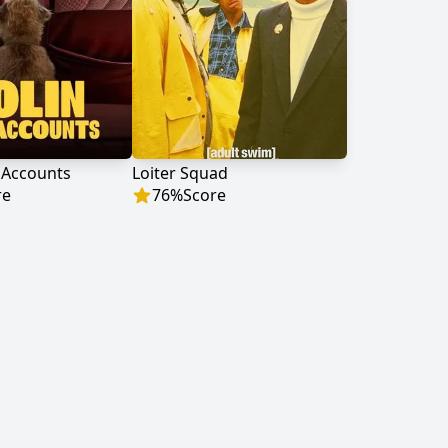
 Accounts
Loiter Squad
re
76
%
Score