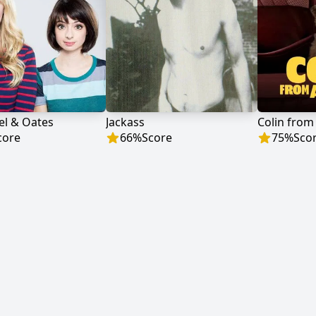
el & Oates
Jackass
Colin from
core
66
%
Score
75
%
Sco