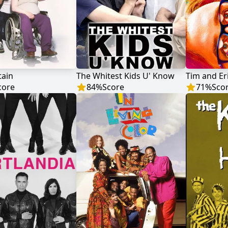
tain
The Whitest Kids U' Know
core
84
%
Score
71
%
Sco