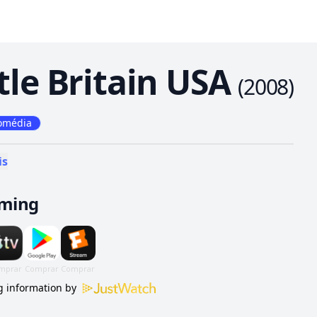
ttle Britain USA
(
2008
)
omédia
is
aming
 information by