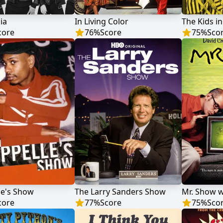
ia
In Living Color
The Kids in
core
76
%
Score
75
%
Sco
le's Show
The Larry Sanders Show
core
77
%
Score
75
%
Sco