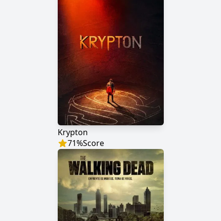
Krypton
71
%
Score