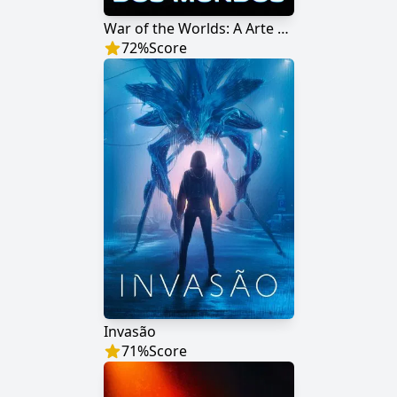
War of the Worlds: A Arte da Guerra
72
%
Score
Invasão
71
%
Score