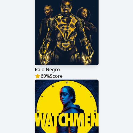
Raio Negro
69
%
Score