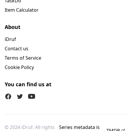
TaskDo
Item Calculator
About
iDruf
Contact us
Terms of Service
Cookie Policy
You can find us at
Facebook
Twitter (X)
Youtube
© 2024 iDruf. All rights
Series metadata is
TMDB
.