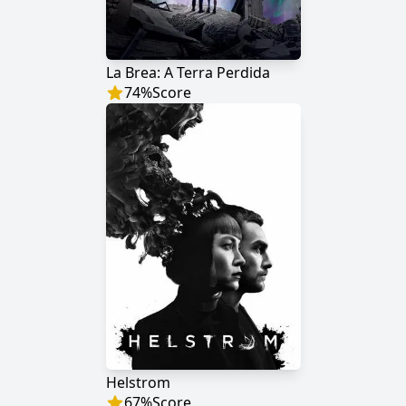
La Brea: A Terra Perdida
74
%
Score
Helstrom
67
%
Score