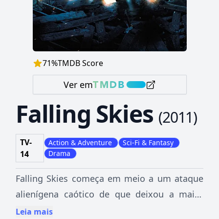
71
%
TMDB Score
Ver em
Falling Skies
(
2011
)
TV-
Action & Adventure
Sci-Fi & Fantasy
14
Drama
Falling Skies começa em meio a um ataque
alienígena caótico de que deixou a maior
parte do mundo completamente
Leia mais