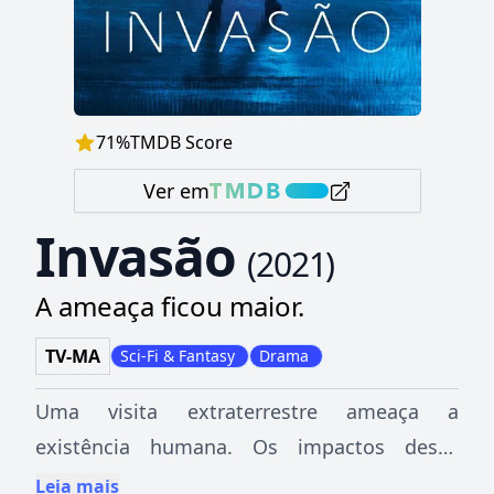
71
%
TMDB Score
Ver em
Invasão
(
2021
)
A ameaça ficou maior.
TV-MA
Sci-Fi & Fantasy
Drama
Uma visita extraterrestre ameaça a
existência humana. Os impactos dessa
chegada são acompanhados em tempo real
Leia mais