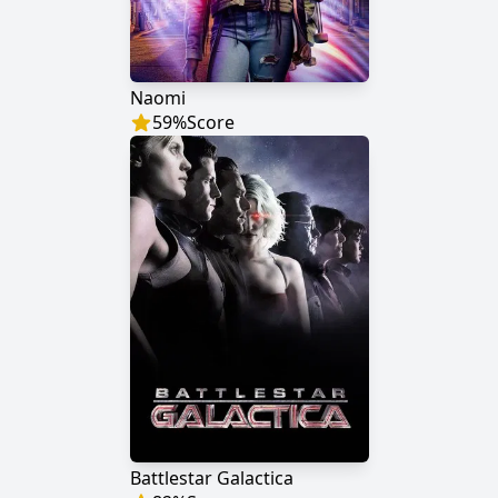
Naomi
59
%
Score
Battlestar Galactica