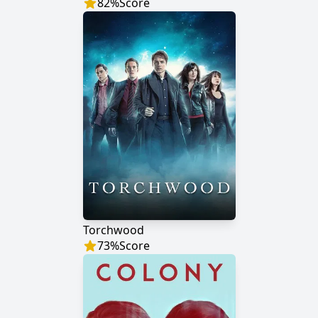
82
%
Score
Torchwood
73
%
Score