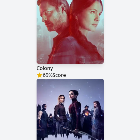
Colony
69
%
Score