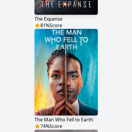
The Expanse
81
%
Score
The Man Who Fell to Earth
74
%
Score