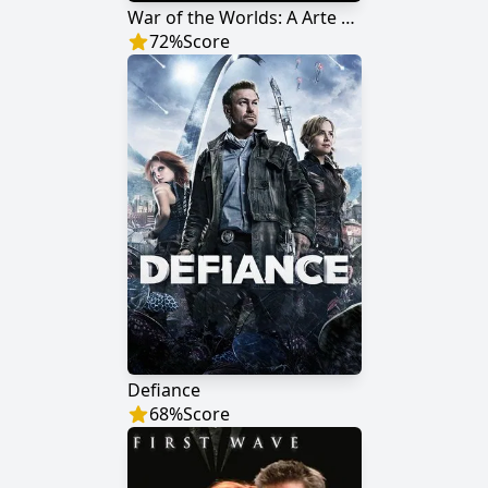
War of the Worlds: A Arte da Guerra
72
%
Score
Defiance
68
%
Score