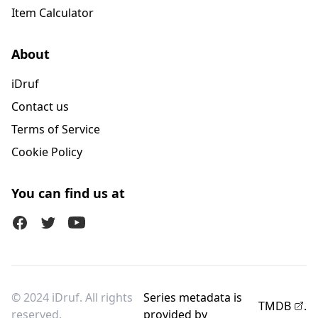
Item Calculator
About
iDruf
Contact us
Terms of Service
Cookie Policy
You can find us at
Facebook
Twitter (X)
Youtube
© 2024 iDruf. All rights
Series metadata is
TMDB
.
reserved.
provided by