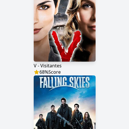
V - Visitantes
68
%
Score