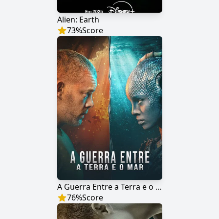
Alien: Earth
73
%
Score
A Guerra Entre a Terra e o Mar
76
%
Score