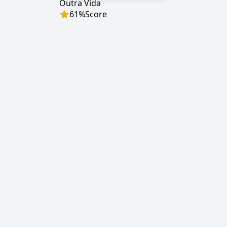
Outra Vida
61
%
Score