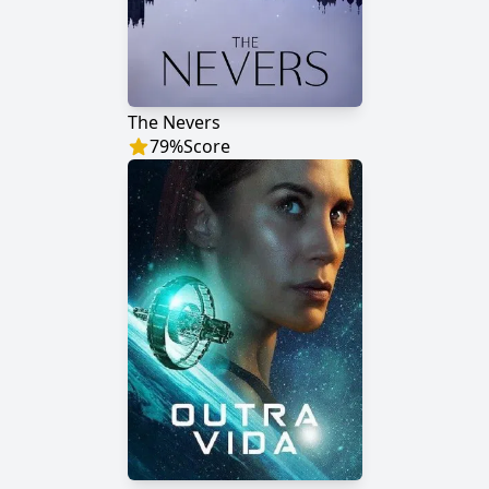
The Nevers
79
%
Score