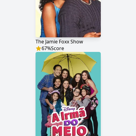
The Jamie Foxx Show
67
%
Score