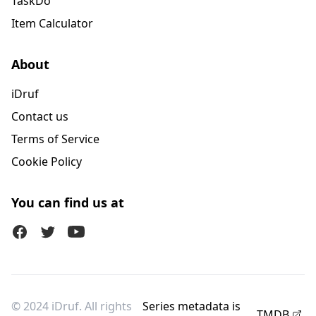
TaskDo
Item Calculator
About
iDruf
Contact us
Terms of Service
Cookie Policy
You can find us at
Facebook
Twitter (X)
Youtube
© 2024 iDruf. All rights
Series metadata is
TMDB
.