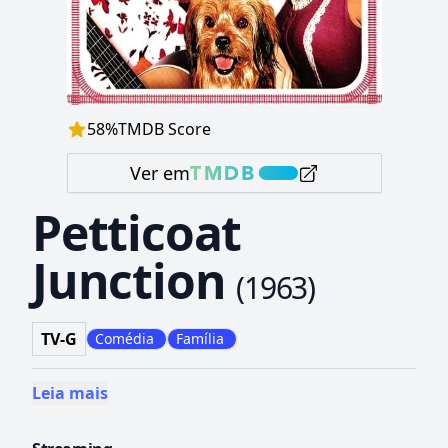
58
%
TMDB Score
Ver em
Petticoat
Junction
(
1963
)
TV-G
Comédia
Família
Leia mais