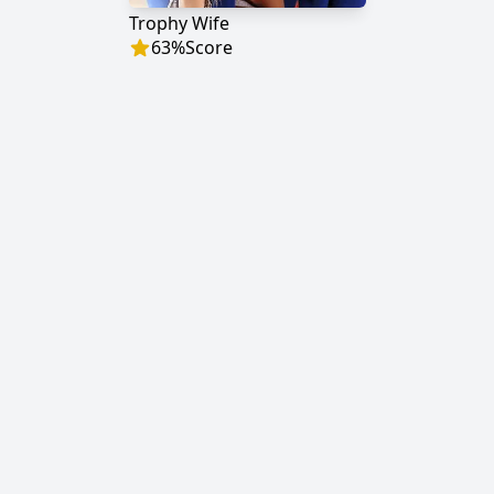
Trophy Wife
63
%
Score