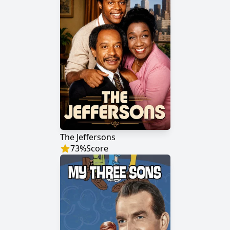
The Jeffersons
73
%
Score