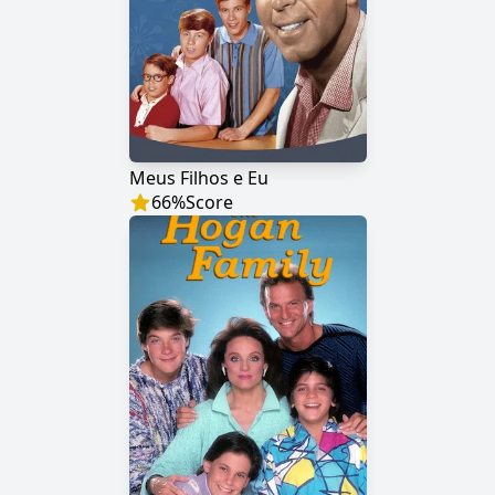
Meus Filhos e Eu
66
%
Score