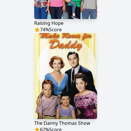
Raising Hope
74
%
Score
The Danny Thomas Show
62
%
Score