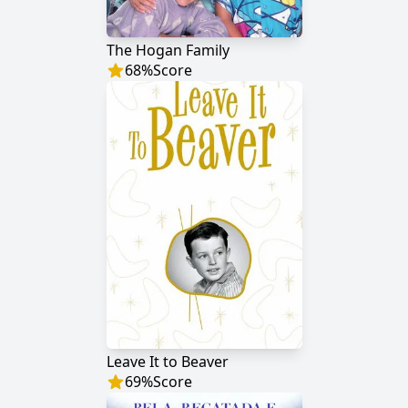
The Hogan Family
68
%
Score
Leave It to Beaver
69
%
Score