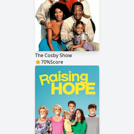
The Cosby Show
70
%
Score