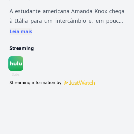
A estudante americana Amanda Knox chega
à Itália para um intercâmbio e, em poucas
semanas, acaba presa injustamente por
Leia mais
assassinato. A série acompanha sua luta
Streaming
incansável para provar a inocência e
recuperar a liberdade, e questiona por que
autoridades e a opinião pública a julgaram
tão duramente.
Streaming information by