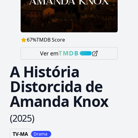
67
%
TMDB Score
Ver em
A História
Distorcida de
Amanda Knox
(
2025
)
TV-MA
Drama