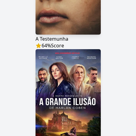
A Testemunha
64
%
Score