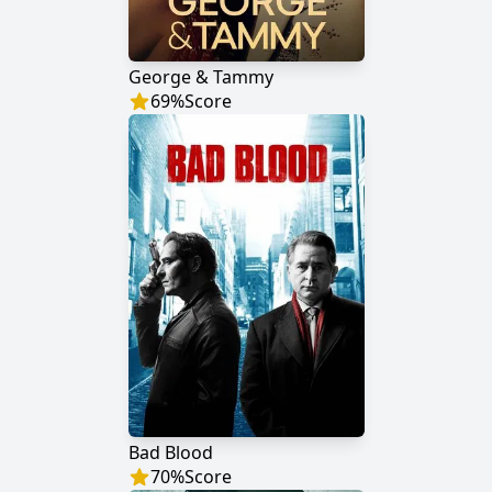
George & Tammy
69
%
Score
Bad Blood
70
%
Score