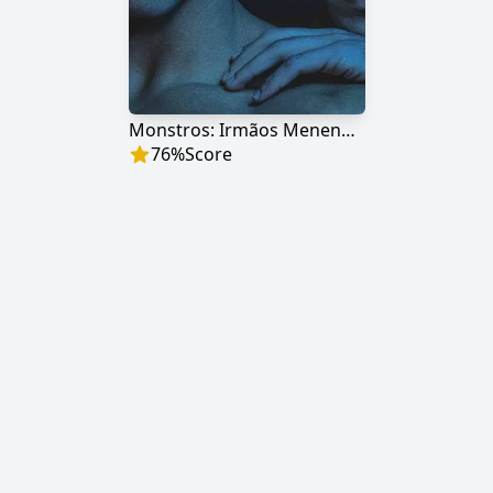
Monstros: Irmãos Menendez: Assassinos dos Pais
76
%
Score