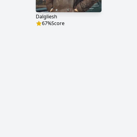
Dalgliesh
67
%
Score