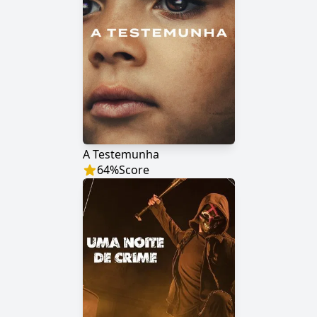
A Testemunha
64
%
Score