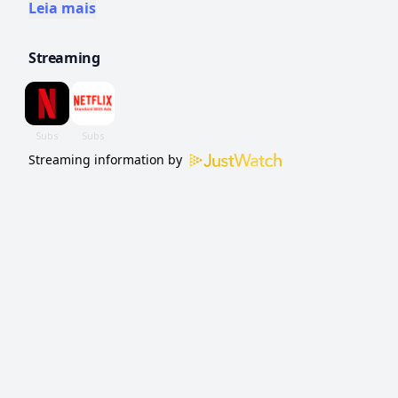
anos, a detetive Kat Donovan descobre que
Leia mais
alguns segredos devem permanecer no
Streaming
passado.
Streaming information by