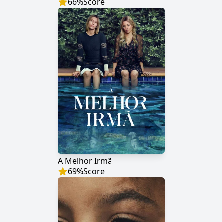
66
%
Score
A Melhor Irmã
69
%
Score