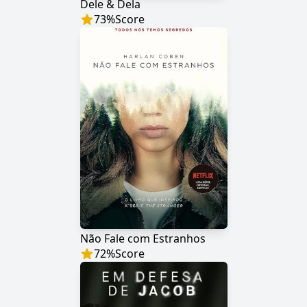
Dele & Dela
73
%
Score
Não Fale com Estranhos
72
%
Score