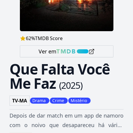
62
%
TMDB Score
Ver em
Que Falta Você
Me Faz
(
2025
)
TV-MA
Drama
Crime
Mistério
Depois de dar match em um app de namoro
com o noivo que desapareceu há vários