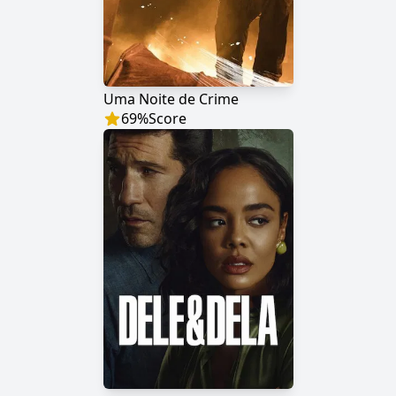
Uma Noite de Crime
69
%
Score