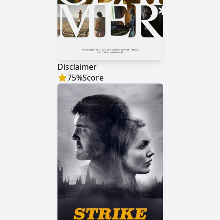
Disclaimer
75
%
Score