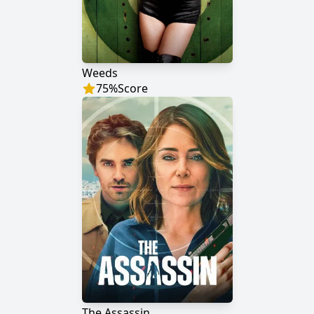
Weeds
75
%
Score
The Assassin