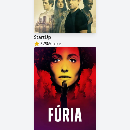
StartUp
72
%
Score