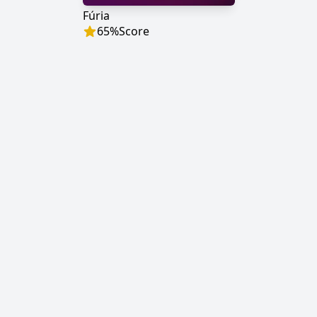
Fúria
65
%
Score