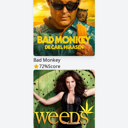
Bad Monkey
72
%
Score