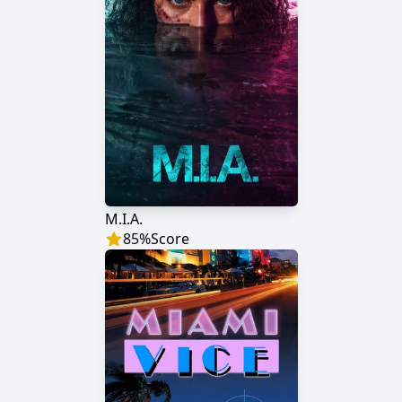
M.I.A.
85
%
Score