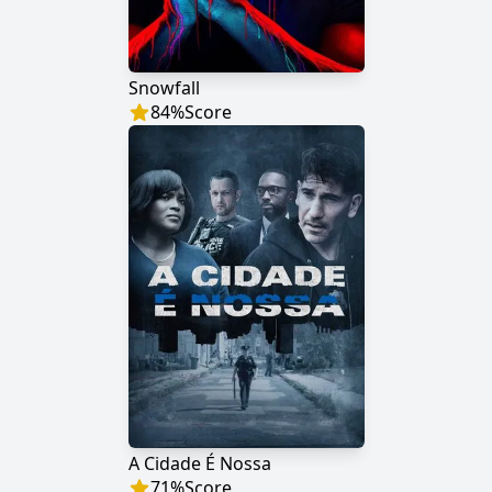
Snowfall
84
%
Score
A Cidade É Nossa
71
%
Score