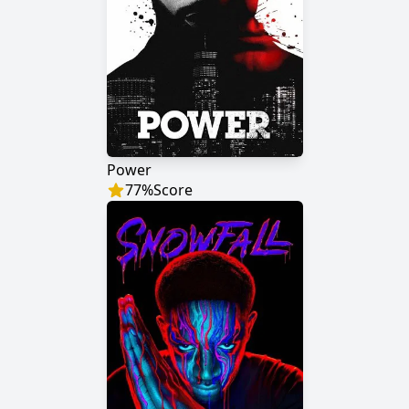
Power
77
%
Score