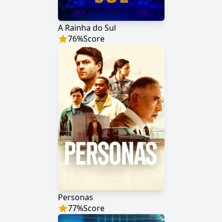
A Rainha do Sul
76
%
Score
Personas
77
%
Score