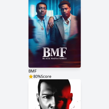
BMF
80
%
Score