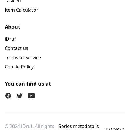
TaskDo
Item Calculator
About
iDruf
Contact us
Terms of Service
Cookie Policy
You can find us at
Facebook
Twitter (X)
Youtube
© 2024 iDruf. All rights
Series metadata is
TMDB
.