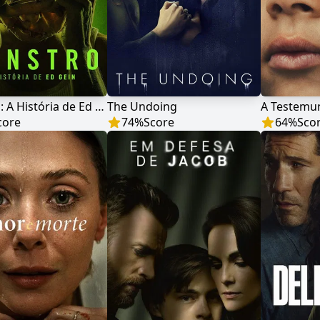
Monstro: A História de Ed Gein
The Undoing
A Testemu
core
74
%
Score
64
%
Sco