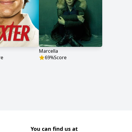
Marcella
re
69
%
Score
You can find us at