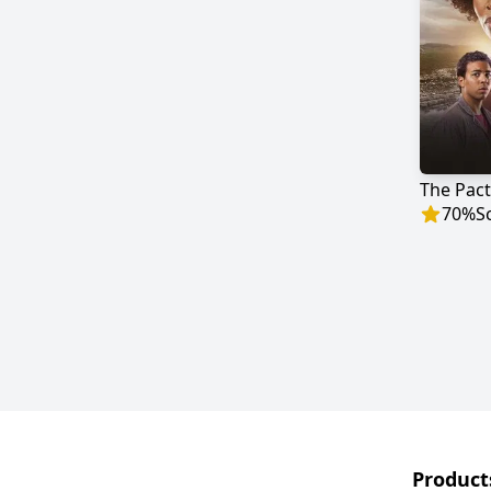
The Pact
70
%
S
Product