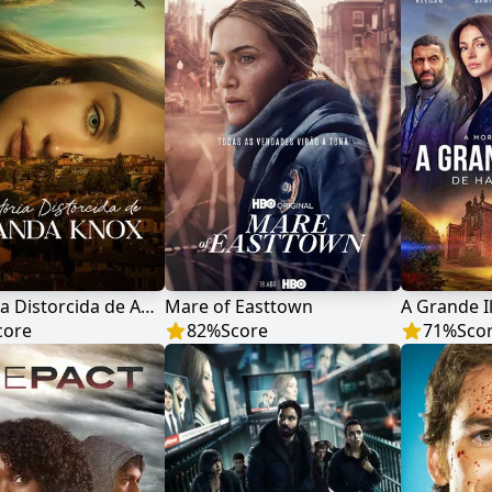
A História Distorcida de Amanda Knox
Mare of Easttown
A Grande I
core
82
%
Score
71
%
Sco