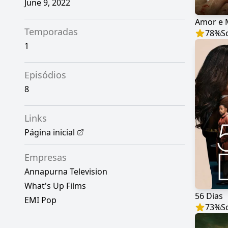
June 9, 2022
Amor e 
Temporadas
78
%
S
1
Episódios
8
Links
Página inicial
Empresas
Annapurna Television
What's Up Films
56 Dias
EMI Pop
73
%
S