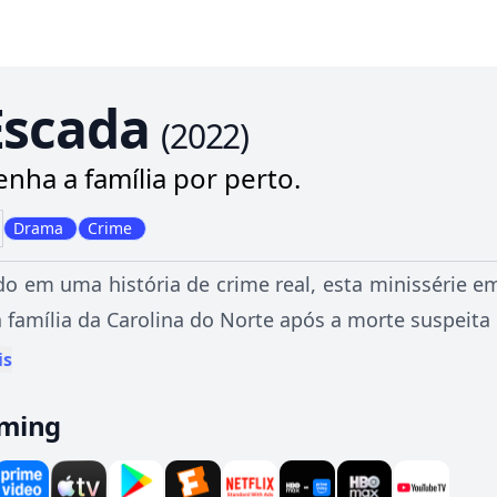
Escada
(
2022
)
nha a família por perto.
Drama
Crime
do em uma história de crime real, esta minissérie
 família da Carolina do Norte após a morte suspeita
is
aming