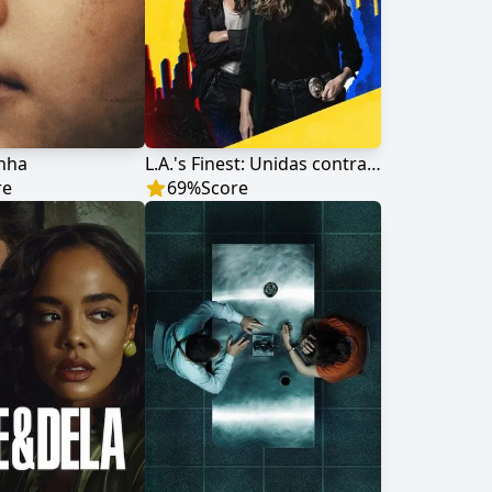
nha
L.A.'s Finest: Unidas contra o Crime
re
69
%
Score