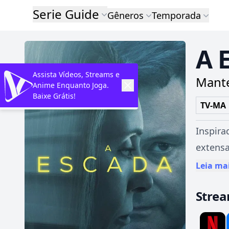
Serie Guide
Gêneros
Temporada
A 
Assista Vídeos, Streams e
Mante
Anime Enquanto Joga.
Baixe Grátis!
TV-MA
Inspira
extensa
Leia ma
Stre