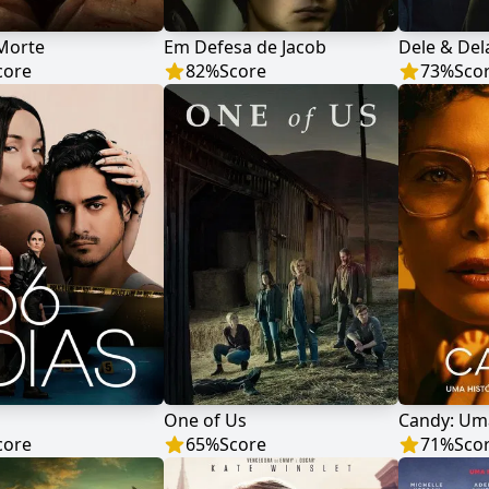
Morte
Em Defesa de Jacob
Dele & Del
core
82
%
Score
73
%
Sco
One of Us
core
65
%
Score
71
%
Sco