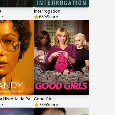
a
Interrogation
re
68
%
Score
Candy: Uma História de Paixão e Crime
Good Girls
re
78
%
Score