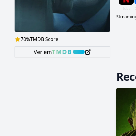
Streaming
70
%
TMDB Score
Ver em
Re