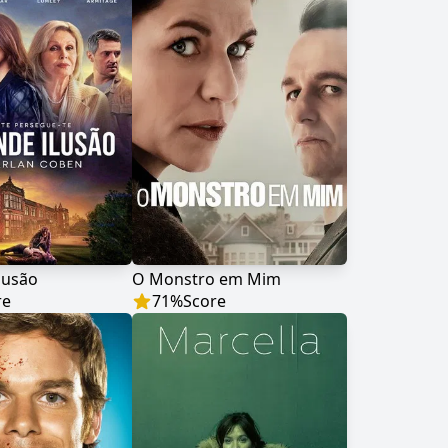
lusão
O Monstro em Mim
re
71
%
Score