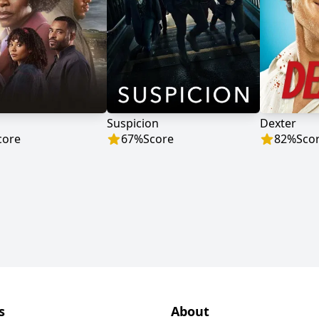
Suspicion
Dexter
core
67
%
Score
82
%
Sco
s
About