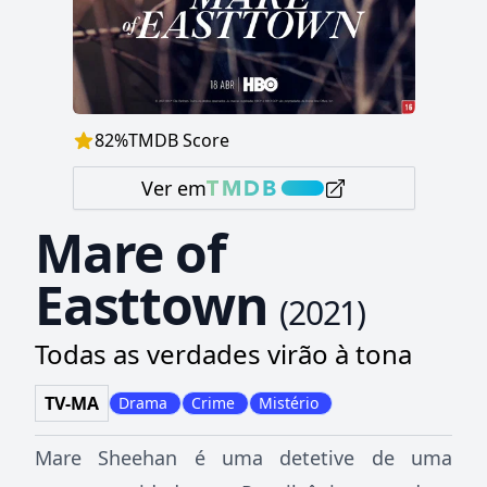
82
%
TMDB Score
Ver em
Mare of
Easttown
(
2021
)
Todas as verdades virão à tona
TV-MA
Drama
Crime
Mistério
Mare Sheehan é uma detetive de uma