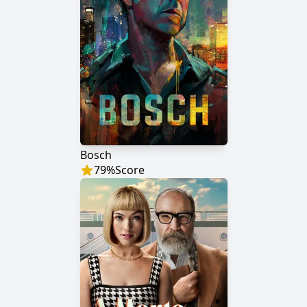
Bosch
79
%
Score