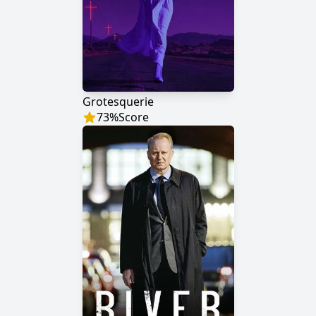
Grotesquerie
73
%
Score