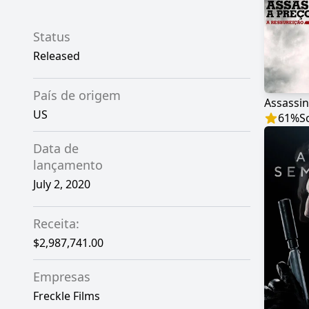
Status
Released
País de origem
US
61
%
S
Data de
lançamento
July 2, 2020
Receita:
$2,987,741.00
Empresas
Freckle Films