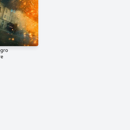
egro
re