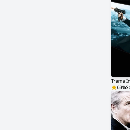
Trama In
63
%
S