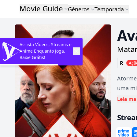
Movie Guide
Gêneros
Temporada
Av
Assista Vídeos, Streams e
Matar
Anime Enquanto Joga.
Baixe Grátis!
R
Açã
Atormen
uma mi
Leia ma
Stre