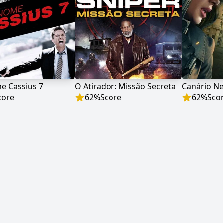
e Cassius 7
O Atirador: Missão Secreta
Canário N
core
62
%
Score
62
%
Sco