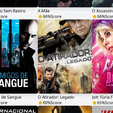
no Sem Rastro
A Mãe
O Assassi
core
66
%
Score
66
%
Sco
s de Sangue
O Atirador: Legado
Jolt: Fúria 
core
60
%
Score
65
%
Sco