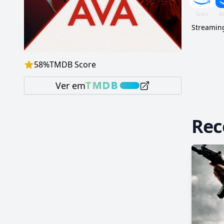
Streaming
58
%
TMDB Score
Ver em
Re