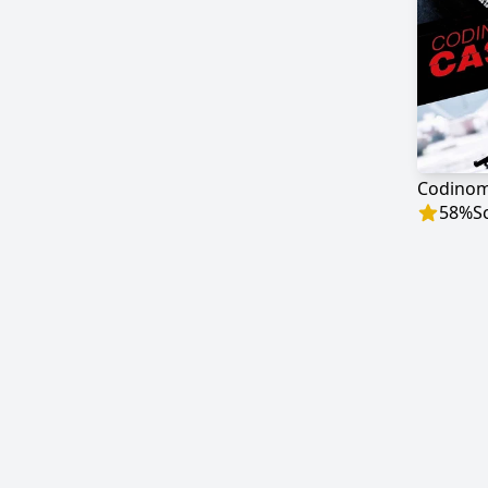
Codinom
58
%
S