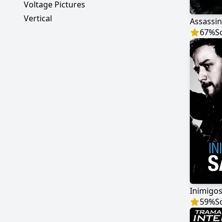
Voltage Pictures
Vertical
Assassi
67
%
S
Inimigo
59
%
S