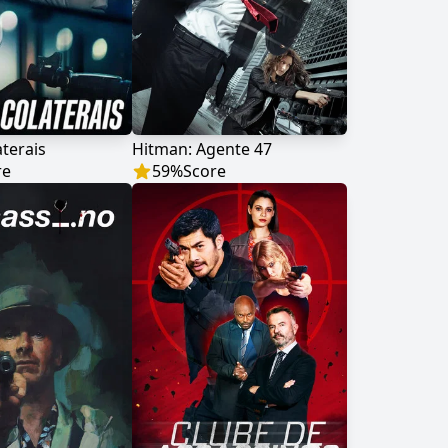
terais
Hitman: Agente 47
re
59
%
Score