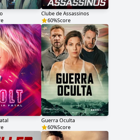
no
Clube de Assassinos
re
60
%
Score
Fatal
Guerra Oculta
re
60
%
Score