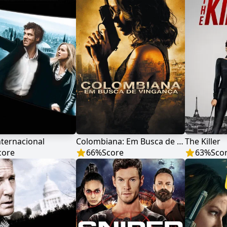
ternacional
Colombiana: Em Busca de Vingança
The Killer
core
66
%
Score
63
%
Sco