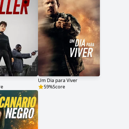
Um Dia para Viver
re
59
%
Score