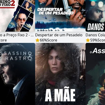
Assassino a Preço Fixo 2 - A Ressurreição
Despertar de um Pesadelo
Danos Cola
core
66
%
Score
59
%
Sco