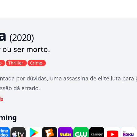
a
(
2020
)
 ou ser morto.
o
Thriller
Crime
tada por dúvidas, uma assassina de elite luta para 
ssão dá errado.
is
aming