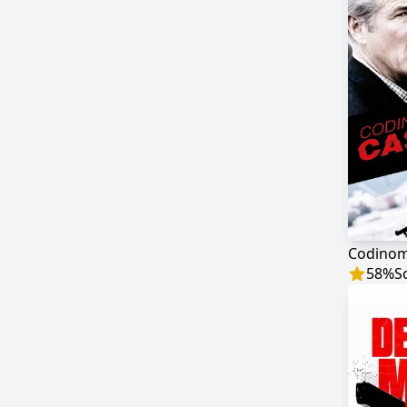
Codinom
58
%
S