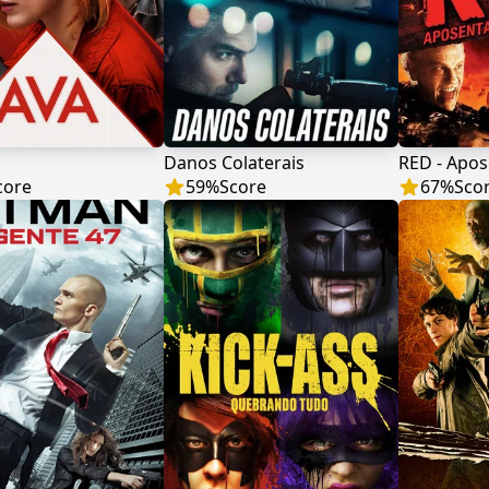
Danos Colaterais
core
59
%
Score
67
%
Sco