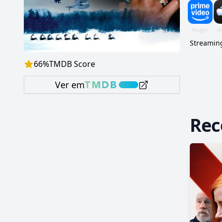
Streaming
66
%
TMDB Score
Ver em
Re