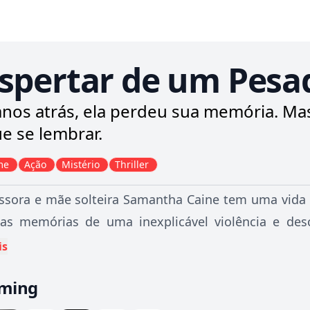
spertar de um Pesa
anos atrás, ela perdeu sua memória. Mas 
ue se lembrar.
me
Ação
Mistério
Thriller
ssora e mãe solteira Samantha Caine tem uma vida 
has memórias de uma inexplicável violência e des
u ter. Ao contratar Mitch Hennesey, um detetive p
is
e que ela é uma assassina treinada do governo qu
aming
-manipuladores a querem de volta.