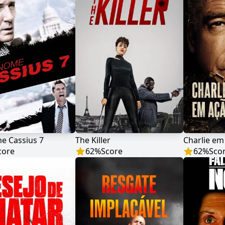
e Cassius 7
The Killer
Charlie em
core
62
%
Score
62
%
Sco