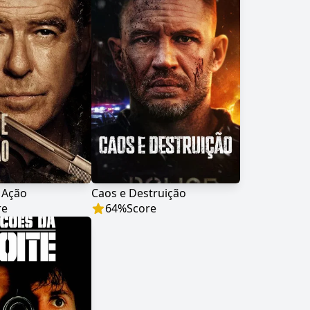
 Ação
Caos e Destruição
re
64
%
Score