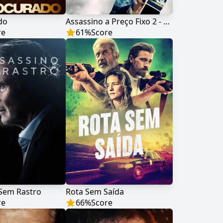
do
Assassino a Preço Fixo 2 - A Ressurreição
re
61
%
Score
Sem Rastro
Rota Sem Saída
re
66
%
Score