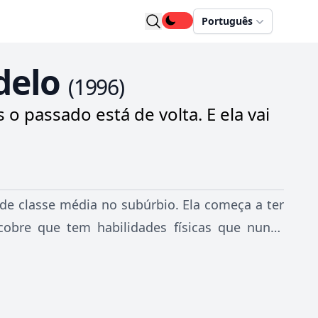
Português
delo
(
1996
)
o passado está de volta. E ela vai
de classe média no subúrbio. Ela começa a ter
cobre que tem habilidades físicas que nunca
articular, para sondar seu passado, Samantha
e desapareceu depois de sofrer amnésia e que