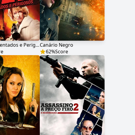
RED - Aposentados e Perigosos
Canário Negro
re
62
%
Score