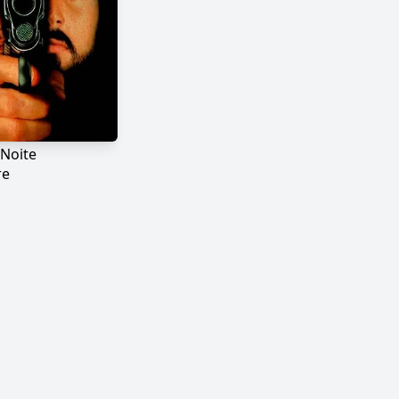
 Noite
re