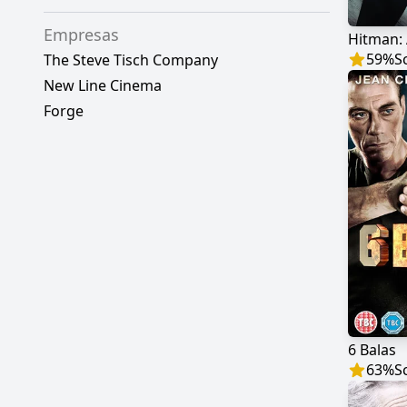
Empresas
Hitman:
59
%
S
The Steve Tisch Company
New Line Cinema
Forge
6 Balas
63
%
S