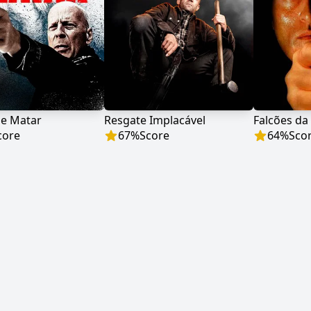
de Matar
Resgate Implacável
Falcões da
core
67
%
Score
64
%
Sco