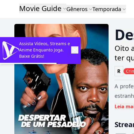
Movie Guide
Gêneros
Temporada
De
Assista Vídeos, Streams e
Oito 
Anime Enquanto Joga.
ter q
Baixe Grátis!
R
Cri
A profe
estran
imagino
Leia ma
descobr
Stre
seus ex