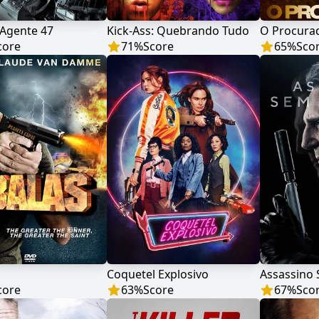
 Agente 47
Kick-Ass: Quebrando Tudo
O Procura
core
71
%
Score
65
%
Sco
Coquetel Explosivo
Assassino 
core
63
%
Score
67
%
Sco