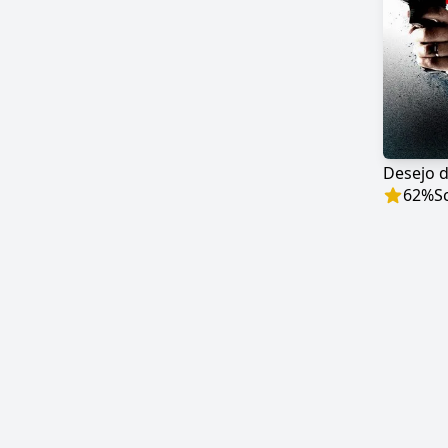
Desejo 
62
%
S