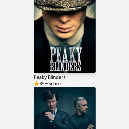
Peaky Blinders
85
%
Score