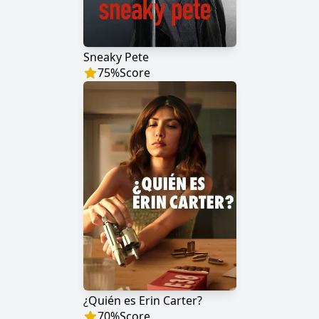
Sneaky Pete
75
%
Score
¿Quién es Erin Carter?
70
%
Score