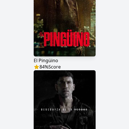
El Pingüino
84
%
Score