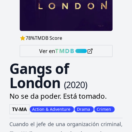
78
%
TMDB Score
Ver en
Gangs of
London
(
2020
)
No se da poder. Está tomado.
TV-MA
Action & Adventure
Drama
Crimen
Cuando el jefe de una organización criminal,