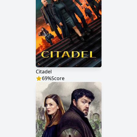
Citadel
69
%
Score