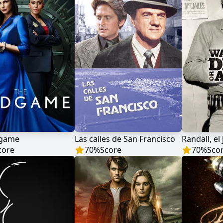
dgame
Las calles de San Francisco
Randall, el 
core
70
%
Score
70
%
Sco