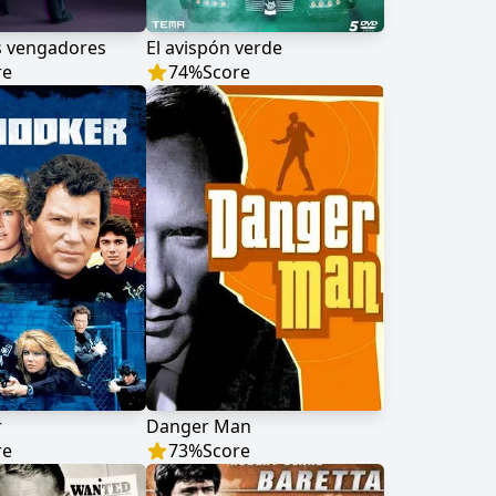
s vengadores
El avispón verde
re
74
%
Score
r
Danger Man
re
73
%
Score