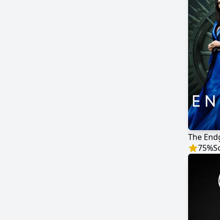
The En
75
%
S