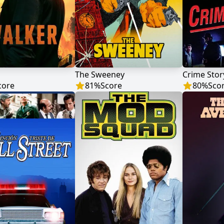
The Sweeney
Crime Stor
core
81
%
Score
80
%
Sco