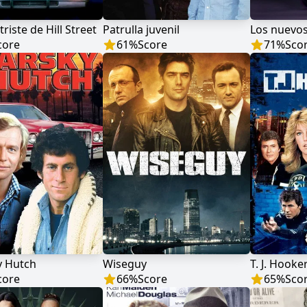
riste de Hill Street
Patrulla juvenil
Los nuevo
core
61
%
Score
71
%
Sco
y Hutch
Wiseguy
T. J. Hooke
core
66
%
Score
65
%
Sco