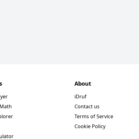
s
About
ayer
iDruf
 Math
Contact us
plorer
Terms of Service
Cookie Policy
ulator