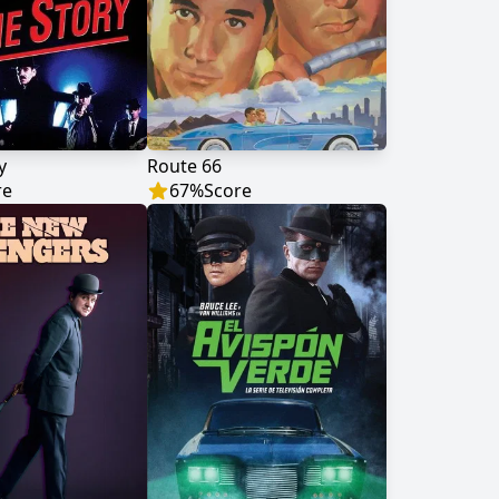
y
Route 66
re
67
%
Score