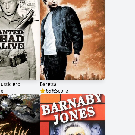
justiciero
Baretta
re
65
%
Score