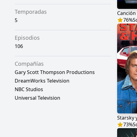
Temporadas
Canción t
76
%
S
5
Episodios
106
Compañías
Gary Scott Thompson Productions
DreamWorks Television
NBC Studios
Universal Television
Starsky 
73
%
S