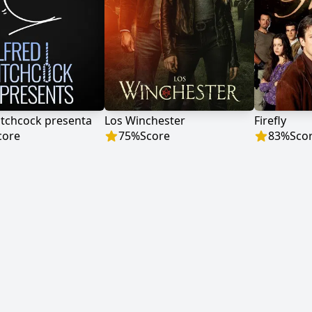
itchcock presenta
Los Winchester
Firefly
core
75
%
Score
83
%
Sco