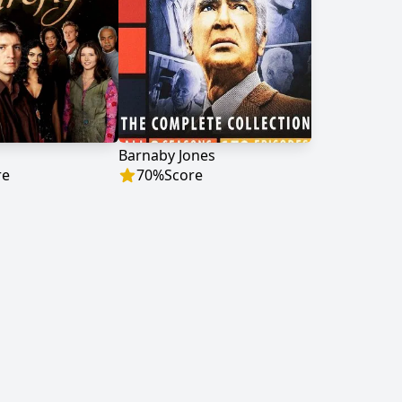
Barnaby Jones
re
70
%
Score